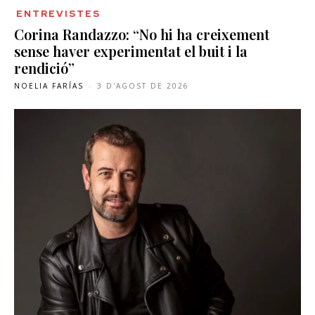
ENTREVISTES
Corina Randazzo: “No hi ha creixement
sense haver experimentat el buit i la
rendició”
NOELIA FARÍAS
-
3 D'AGOST DE 2026