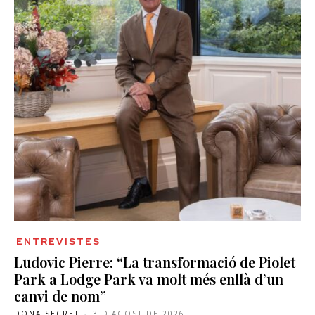
ENTREVISTES
Ludovic Pierre: “La transformació de Piolet
Park a Lodge Park va molt més enllà d’un
canvi de nom”
DONA SECRET
-
3 D'AGOST DE 2026