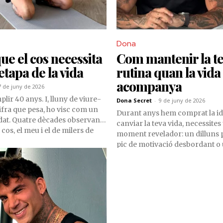
Dona
que el cos necessita
Com mantenir la t
etapa de la vida
rutina quan la vida
acompanya
7 de juny de 2026
ir 40 anys. I, lluny de viure-
Dona Secret
-
9 de juny de 2026
fra que pesa, ho visc com un
Durant anys hem comprat la id
dat. Quatre dècades observant
canviar la teva vida, necessite
cos, el meu i el de milers de
moment revelador: un dilluns 
qui he treballat, t’ensenyen
pic de motivació desbordant o
ap llibre resumeix millor: el
transformació radical, gairebé d
ta el mateix als 25 anys que als
Com si tot depengués de comen
ue als 55. I el gran error de
complir un pla impecable o de 
es és continuar tractant el cos
instant ideal que ho canvia tot.
fos el de fa deu anys.