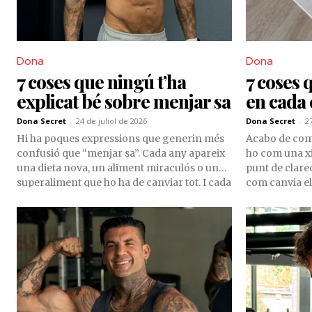
Dona
Dona
7 coses que ningú t’ha
7 coses 
explicat bé sobre menjar sa
en cada 
Dona Secret
-
24 de juliol de 2026
Dona Secret
-
2
Hi ha poques expressions que generin més
Acabo de compl
confusió que “menjar sa”. Cada any apareix
ho com una xi
una dieta nova, un aliment miraculós o un
punt de clare
superaliment que ho ha de canviar tot. I cada
com canvia el 
any milions de persones comencen amb
persones amb 
molta energia i acaben al mateix lloc:
una cosa que c
frustrades, confoses i convençudes que, a
cos no necessi
elles, no els funciona.
40, ni als 40 q
moltes person
d’avui com si 