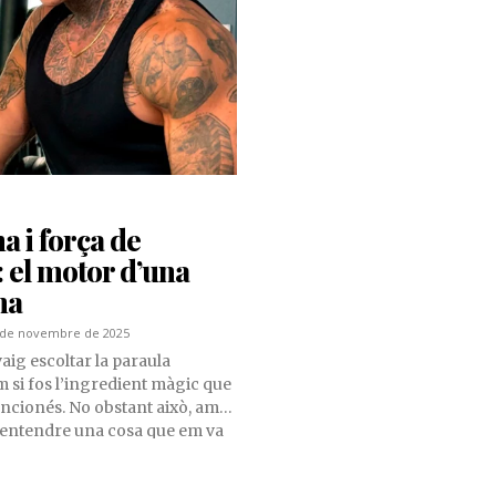
na i força de
: el motor d’una
na
 de novembre de 2025
aig escoltar la paraula
 si fos l’ingredient màgic que
funcionés. No obstant això, amb
 entendre una cosa que em va
a per complet: no es tracta de
s tracta de compromís amb un