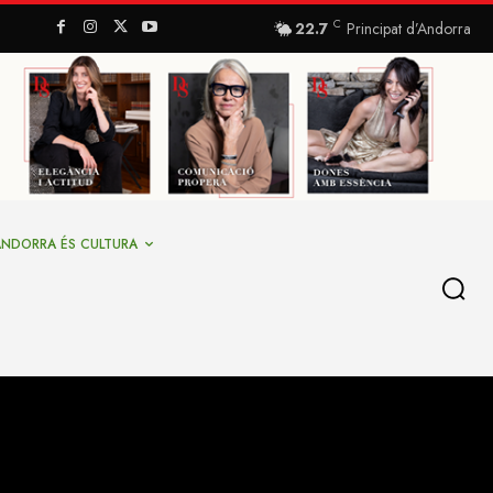
C
22.7
Principat d’Andorra
ANDORRA ÉS CULTURA