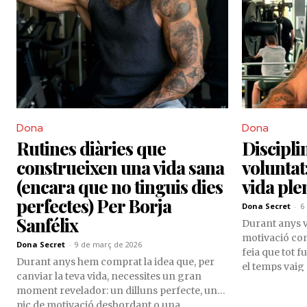
Dona
Dona
Rutines diàries que
Discipli
construeixen una vida sana
voluntat
(encara que no tinguis dies
vida ple
perfectes) Per Borja
Dona Secret
-
6
Sanfélix
Durant anys v
motivació com
Dona Secret
-
9 de març de 2026
feia que tot 
Durant anys hem comprat la idea que, per
el temps vaig
canviar la teva vida, necessites un gran
canviar la vid
moment revelador: un dilluns perfecte, un
motivació, e
pic de motivació desbordant o una