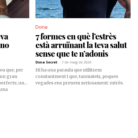
Dona
eva
7 formes en què l’estrès
 no
està arruïnant la teva salut
sense que te n’adonis
Dona Secret
-
7 de maig de 2026
ea que, per
Hi ha una paraula que utilitzem
s un gran
constantment i que, tanmateix, poques
perfecte, un
vegades ens prenem seriosament: estrès.
 una
e pel·lícula.
çar fort, de
trobar aquell