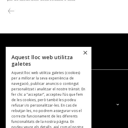
mateix.
transformació radical, gairebé de pel·lícula.
Com si tot depengués de començar fort, de
complir un pla impecable o de trobar aquell
instant ideal que ho canvia tot.
×
Aquest lloc web utilitza
galetes
Aquest lloc web utilitza galetes (cookies)
per a millorar la seva experiència de
navegació, publicar anuncis o contingut
NOSALTRES
personalitzat i analitzar el nostre trànsit. En
fer clic a “acceptar”, accepteu l’ús que fem
de les cookies, però també les podeu
El Grup
refusar i/o personalitzar-les. En cas de
rebutjar-les, no podrem assegurar-vos el
Contacte
correcte funcionament de les diferents
Subscripcions
funcionalitats de la nostra pàgina. En
podeu veure els detalls, així com el nostre