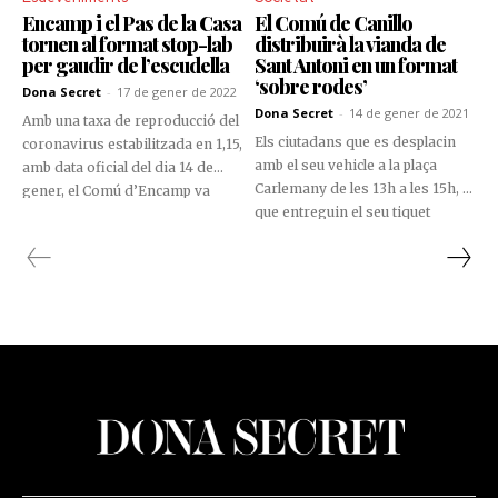
Encamp i el Pas de la Casa
El Comú de Canillo
tornen al format stop-lab
distribuirà la vianda de
per gaudir de l’escudella
Sant Antoni en un format
‘sobre rodes’
Dona Secret
-
17 de gener de 2022
Dona Secret
-
14 de gener de 2021
Amb una taxa de reproducció del
Els ciutadans que es desplacin
coronavirus estabilitzada en 1,15,
amb el seu vehicle a la plaça
amb data oficial del dia 14 de
Carlemany de les 13h a les 15h, i
gener, el Comú d’Encamp va
que entreguin el seu tiquet
preferir anar pel camí segur amb
prèviament adquirit al web de
la recuperació del format stop-
Canillo o a l’Oficina de Turisme
lab per al repartiment de
del poble, rebran la seva ració
l’Escudella de Sant Antoni.
d’escudella.