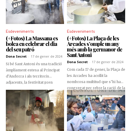
Esdeveniments
Esdeveniments
(+Fotos) La Massana es
(+Fotos) La Plaça de les
bolca en celebrar el dia
Arcades s’omple un any
del seu patró
més amb la germanor de
Sant Antoni
Dona Secret
-
17 de gener de 2024
Dona Secret
-
17 de gener de 2024
Si bé Sant Antoni és una tradició
Com cada 17 de gener, la Plaça de
àmpliament estesa al Principat
les Arcades ha acollit la
d’Andorra i als territoris
nombrosa multitud que s’hi ha
adjacents, la festivitat pren
congregat per rebre la ració de la
encara més intensitat a la
tradicional escudella. L’escudella
parròquia de La Massana, ja que
s’ha començat a elaborar a les
Sant Antoni és el seu patró. El dia
cinc del matí i, després de la
ha començat matiner no només
benedicció de mossèn Ramon
per la Confraria dels
Sàrries, se n’han repartit més de
Escudellaires, qui remenen les
3.000 plats a base de fideus,
olles des de les quatre del matí,
botifarra blanca i negra, llegums