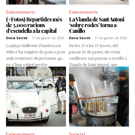
Esdeveniments
Esdeveniments
(+Fotos) Repartides més
La Vianda de Sant Antoni
de 3.000 racions
‘sobre rodes’ torna a
d’escudella a la capital
Canillo
Dona Secret
-
17 de gener de 2023
Dona Secret
-
17 de gener de 2022
La plaça Guillemó d’Andorra la
De les 13 a les 15 hores, del
Vella s’ha omplert de gom a gom
passat 16 de gener, els veins
amb centenars de persones que
canillencs van passar a recollir la
no s’han volgut perdre
Vianda de Sant Antoni, que
l’oportunitat de degustar un plat
enguany va tornar a ser ‘sobre
d’escudella enmig d’un dia molt
rodes’ com a mesura per reduir
fred.
l’impacte de la pandèmia de la
Covid-19.
Esdeveniments
Societat