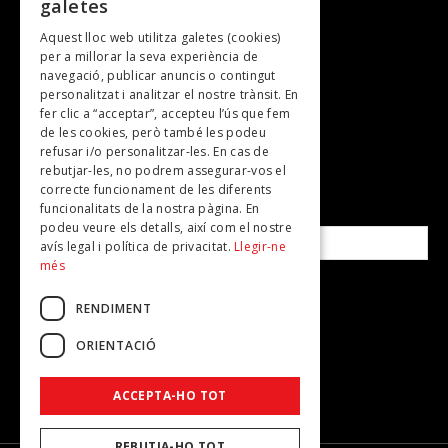
galetes
Gastronomia
Aquest lloc web utilitza galetes (cookies)
TV
per a millorar la seva experiència de
Plans per fer
navegació, publicar anuncis o contingut
personalitzat i analitzar el nostre trànsit. En
Revistes
fer clic a “acceptar”, accepteu l’ús que fem
de les cookies, però també les podeu
refusar i/o personalitzar-les. En cas de
SUBSCRIU-TE A LA NOSTRA NEWSLETTER!
rebutjar-les, no podrem assegurar-vos el
correcte funcionament de les diferents
funcionalitats de la nostra pàgina. En
Correu electrònic*
podeu veure els detalls, així com el nostre
avís legal i política de privacitat.
Llegir-ne
més
Accepto la
política de privacitat
RENDIMENT
ORIENTACIÓ
ACCEPTA-HO TOT
REBUTJA-HO TOT