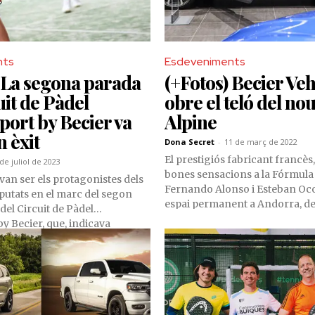
nts
Esdeveniments
 La segona parada
(+Fotos) Becier Veh
uit de Pàdel
obre el teló del no
port by Becier va
Alpine
n èxit
Dona Secret
-
11 de març de 2022
El prestigiós fabricant francès
 de juliol de 2023
bones sensacions a la Fórmula
van ser els protagonistes dels
Fernando Alonso i Esteban Oco
sputats en el marc del segon
espai permanent a Andorra, de
del Circuit de Pàdel
Becier Vehicles. Ahir, vam desc
by Becier, que, indicava
diferents models de la gamma 
, és el torneig amateur
ciplina amb major participació
 d’Andorra.