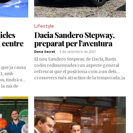
Lifestyle
icles
Dacia Sandero Stepway,
u centre
preparat per l’aventura
Dona Secret
-
3 de setembre de 2021
El nou Sandero Stepway, de Dacia, llueix
rodes redissenyades i un aspecte general
, que ja causa
refrescat que el posiciona com a un dels
 1, amb
crossovers més atractius de la temporada, ja
n, tindrà un
que ofereix energia, robustesa i tecnologia
 la mà de
per una suma realment temptadora.
obrir els
Alpine.