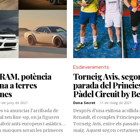
Esdeveniments
 RAM, potència
Torneig Avis, sego
a a terres
parada del Princie
nes
Pàdel Circuit by Be
3 de juny de 2021
Dona Secret
-
11 de maig de 2021
es va anunciar l’arribada de
Després d’una exitosa acollida
l seu line-up, on ja figuren
Renault, el complex Princiesport
abricants europeus i asiàtics.
Torneig Avis, entre els passats d
s marques seran les primeres
maig. Aquest segon certamen 
es en les files de Becier.
amb més de 150 esportistes insc