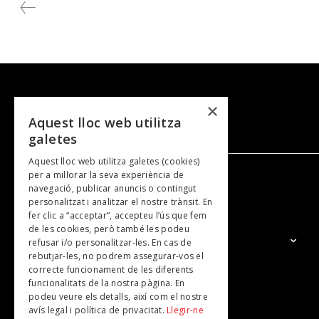
cloure una exitosa tercera edició de Le Road
Trip des Princes al nostre país.
×
Aquest lloc web utilitza
galetes
Aquest lloc web utilitza galetes (cookies)
per a millorar la seva experiència de
navegació, publicar anuncis o contingut
NOSALTRES
personalitzat i analitzar el nostre trànsit. En
fer clic a “acceptar”, accepteu l’ús que fem
de les cookies, però també les podeu
El Grup
refusar i/o personalitzar-les. En cas de
rebutjar-les, no podrem assegurar-vos el
Contacte
correcte funcionament de les diferents
Subscripcions
funcionalitats de la nostra pàgina. En
podeu veure els detalls, així com el nostre
Publicitat
avís legal i política de privacitat.
Llegir-ne