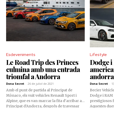
pretemporada favorable a l’Argentina,
l’esquiador de 23 anys es prepara per a nous
reptes en gegant i eslàlom, tot i que no
descarta provar-se en la modalitat de
supergegant.
Esdeveniments
Lifestyle
Le Road Trip des Princes
Dodge i
culmina amb una entrada
american
triomfal a Andorra
andorra
Dona Secret
-
26 de juliol de 2021
Dona Secret
-
1
Amb el punt de partida al Principat de
Becier Vehicl
Mònaco, els vuit vehicles Renault Sport i
Dodge i RAM a
Alpine, que es van marcar la fita d’arribar al
prestigiosos f
Principat d’Andorra, després de travessar
Aquestes due
per paratges idíl·lics de la Costa Brava, van
nord-american