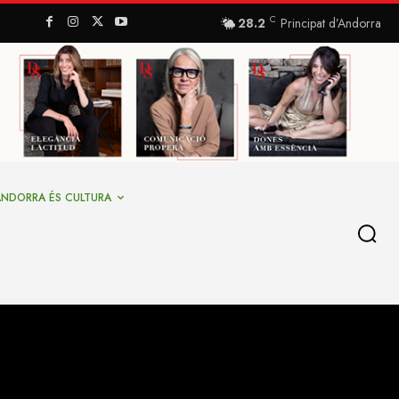
C
28.2
Principat d’Andorra
ANDORRA ÉS CULTURA