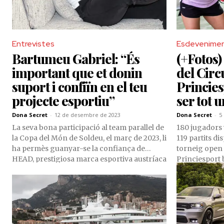
Entrevistes
Esdevenime
Bartumeu Gabriel: “És
(+Fotos)
important que et donin
del Circ
suport i confiïn en el teu
Princies
projecte esportiu”
ser tot u
Dona Secret
-
12 de desembre de 2023
Dona Secret
-
5
La seva bona participació al team parallel de
180 jugadors 
la Copa del Món de Soldeu, el març de 2023, li
119 partits di
ha permès guanyar-se la confiança de
torneig open 
HEAD, prestigiosa marca esportiva austríaca
Princiesport 
que acompanyarà al Bartumeu Gabriel
l’organització
durant la pròxima temporada, un cicle en
d’aquesta dis
què també comptarà amb el patrocini del
en la història
Grup Becier, que expandeix la seva
responsabilitat social empresarial a l’àmbit
esportiu. Després d’un inici de