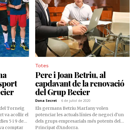
Totes
na
Pere i Joan Betriu, al
sport
capdavant de la renovació
cier
del Grup Becier
Dona Secret
-
6 de juliol de 2020
 del Torneig
Els germans Betriu Marfany volen
 va acollir el
potenciar les actuals línies de negoci d’un
ies 5 i 9 de
dels grups empresarials més potents del
va comptar
Principat d’Andorra.
rits.