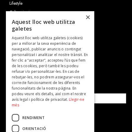
Lifestyle
Cultura i art
×
Entrevistes
Aquest lloc web utilitza
galetes
Gastronomia
Aquest lloc web utilitza galetes (cookies)
TV
per a millorar la seva experiència de
Plans per fer
navegació, publicar anuncis o contingut
personalitzat i analitzar el nostre trànsit. En
Revistes
fer clic a “acceptar”, accepteu l’ús que fem
de les cookies, però també les podeu
refusar i/o personalitzar-les. En cas de
SUBSCRIU-TE A LA NOSTRA NEWSLETTER!
rebutjar-les, no podrem assegurar-vos el
correcte funcionament de les diferents
funcionalitats de la nostra pàgina. En
Correu electrònic*
podeu veure els detalls, així com el nostre
avís legal i política de privacitat.
Llegir-ne
més
Accepto la
política de privacitat
RENDIMENT
ORIENTACIÓ