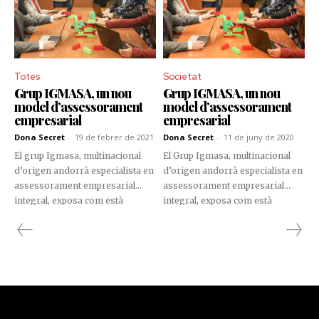
Totes
Societat
Grup IGMASA, un nou
Grup IGMASA, un nou
model d’assessorament
model d’assessorament
empresarial
empresarial
Dona Secret
-
19 de febrer de 2021
Dona Secret
-
11 de juny de 2020
El grup Igmasa, multinacional
El Grup Igmasa, multinacional
d’origen andorrà especialista en
d’origen andorrà especialista en
assessorament empresarial
assessorament empresarial
integral, exposa com està
integral, exposa com està
desenvolupant la seva tasca en el
desenvolupant la seva tasca en el
mercat nacional, a través dels
mercat andorrà.
seus grans pilars: la importància
del capital humà dins
l’organització, l’aplicació de la
tecnologia en el seu sistema de
treball, les sinergies amb altres