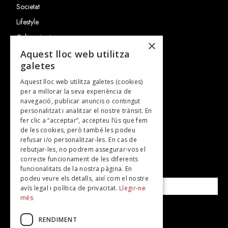
Societat
Lifestyle
Cultura i art
×
Entrevistes
Aquest lloc web utilitza
galetes
Gastronomia
Aquest lloc web utilitza galetes (cookies)
TV
per a millorar la seva experiència de
Plans per fer
navegació, publicar anuncis o contingut
personalitzat i analitzar el nostre trànsit. En
Revistes
fer clic a “acceptar”, accepteu l’ús que fem
de les cookies, però també les podeu
refusar i/o personalitzar-les. En cas de
SUBSCRIU-TE A LA NOSTRA NEWSLETTER!
rebutjar-les, no podrem assegurar-vos el
correcte funcionament de les diferents
funcionalitats de la nostra pàgina. En
Correu electrònic*
podeu veure els detalls, així com el nostre
avís legal i política de privacitat.
Llegir-ne
més
Accepto la
política de privacitat
RENDIMENT