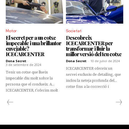
Motor
Societat
El secret per a un cotxe
Descobreix
impecable i una brillantor
ICECARCENTER per
envejable?
transformar i lluir la
ICECARCENTER
millor versió del teu cotxe
Dona Secret
-
Dona Secret
-
10 de juliol de 2024
3 de setembre de 2024
ICECARCENTER ofereix un
Tenir un cotxe que llueix
servei exclusiu de detailing, que
impecable diu molt sobre la
inclou la neteja profunda del
persona que el condueix. A
cotxe fins a la correcció i
ICECARCENTER, t'oferim molt
protecció de la pintura. Una
més que una simple neteja de
inversió en la longevitat i el
vehicles: proporcionem una
rendiment del vehicle,
experiència de detailing exclusiu
augmentant el seu valor de
que farà que el teu cotxe brilli
mercat i atorgant-li satisfacció i
com mai abans l’havies vist.
major confort en la conducció.