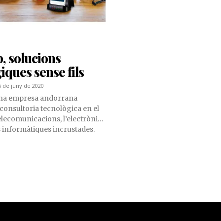
, solucions
iques sense fils
5 de juny de 2020
una empresa andorrana
 consultoria tecnològica en el
elecomunicacions, l’electrònica
ns informàtiques incrustades.
roductes propis i projectes a
tar amb solucions
 avançades els clients més
special del sector de la
bra civil i infraestructures.