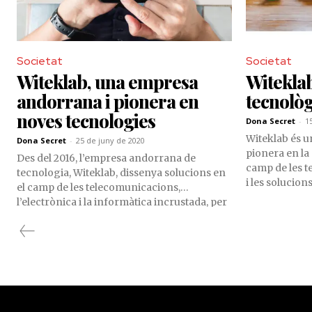
Societat
Societat
Witeklab, una empresa
Witeklab
andorrana i pionera en
tecnològ
noves tecnologies
Dona Secret
-
1
Witeklab és 
Dona Secret
-
25 de juny de 2020
pionera en la
Des del 2016, l’empresa andorrana de
camp de les t
tecnologia, Witeklab, dissenya solucions en
i les solucio
el camp de les telecomunicacions,
Desenvolupa p
l’electrònica i la informàtica incrustada, per
mida per a do
a tota mena d’empreses, però para especial
tecnològiques
atenció en el sector de la construcció, obra
exigents, en e
civil i infraestructures, on han revolucionat
construcció, o
la forma en la qual es duen a terme els
projectes d’aquesta indústria.