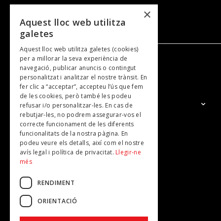
×
Aquest lloc web utilitza
galetes
Aquest lloc web utilitza galetes (cookies)
per a millorar la seva experiència de
navegació, publicar anuncis o contingut
NOSALTRES
personalitzat i analitzar el nostre trànsit. En
fer clic a “acceptar”, accepteu l’ús que fem
de les cookies, però també les podeu
El Grup
refusar i/o personalitzar-les. En cas de
rebutjar-les, no podrem assegurar-vos el
Contacte
correcte funcionament de les diferents
Subscripcions
funcionalitats de la nostra pàgina. En
podeu veure els detalls, així com el nostre
Publicitat
avís legal i política de privacitat.
Llegir-ne
més
RENDIMENT
ORIENTACIÓ