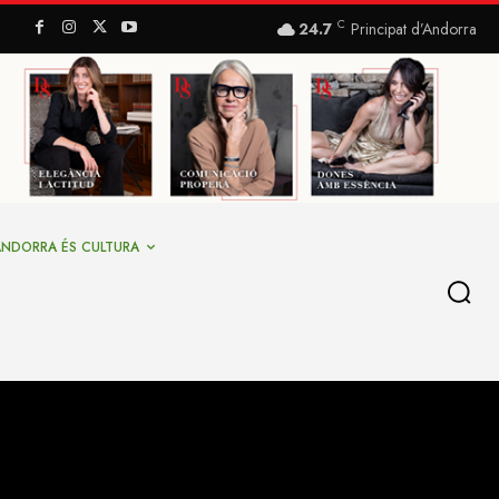
C
24.7
Principat d’Andorra
ANDORRA ÉS CULTURA