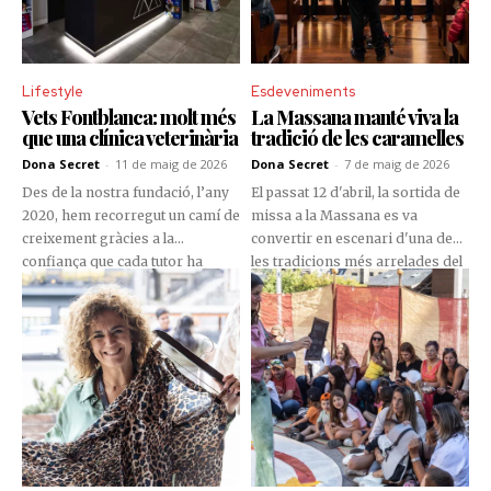
Lifestyle
Esdeveniments
Vets Fontblanca: molt més
La Massana manté viva la
que una clínica veterinària
tradició de les caramelles
Dona Secret
-
11 de maig de 2026
Dona Secret
-
7 de maig de 2026
Des de la nostra fundació, l’any
El passat 12 d'abril, la sortida de
2020, hem recorregut un camí de
missa a la Massana es va
creixement gràcies a la
convertir en escenari d'una de
confiança que cada tutor ha
les tradicions més arrelades del
dipositat en nosaltres. Els
calendari, la cantada de
gossos, gats i altres animals que
caramelles. Integrants de la coral
formen part del nostre dia a dia
Sant Antoni de la Massana i de
han deixat de ser simples
Sant Miquel d'Encamp es van
acompanyants per convertir-se
reunir per donar veu a una
en membres de ple dret de les
celebració que manté viu el vincle
nostres famílies i, per això, tenir
entre cultura, música i comunitat.
cura de la seva salut i benestar
és, per a nosaltres, una prioritat