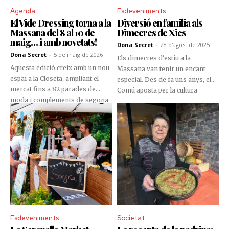
absoluta.
Agenda
Esdeveniments
El Vide Dressing torna a la
Diversió en familia als
Massana del 8 al 10 de
Dimecres de Xics
maig… i amb novetats!
Dona Secret
-
28 d'agost de 2025
Dona Secret
-
5 de maig de 2026
Els dimecres d'estiu a la
Aquesta edició creix amb un nou
Massana van tenir un encant
espai a la Closeta, ampliant el
especial. Des de fa uns anys, el
mercat fins a 82 parades de
Comú aposta per la cultura
moda i complements de segona
dirigida als més petits dintre de
mà. Una cita imprescindible per
la programació "Dimecres de
descobrir peces úniques mentre
Xics", on la màgia i la innocència
apostes per un consum més
fan gaudir a petits i grans.
responsable.
Tallers, contacontes, jocs i molta
diversió és el que van poder
trobar els més menuts de la casa
als espais oberts de la parròquia.
Esdeveniments
Societat