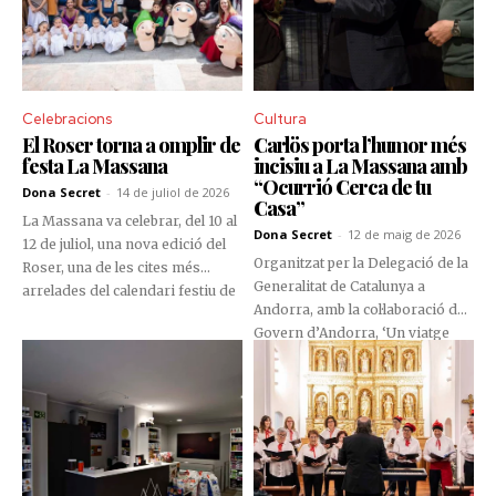
Celebracions
Cultura
El Roser torna a omplir de
Carlös porta l’humor més
festa La Massana
incisiu a La Massana amb
“Ocurrió Cerca de tu
Dona Secret
-
14 de juliol de 2026
Casa”
La Massana va celebrar, del 10 al
Dona Secret
-
12 de maig de 2026
12 de juliol, una nova edició del
Organitzat per la Delegació de la
Roser, una de les cites més
Generalitat de Catalunya a
arrelades del calendari festiu de
Andorra, amb la col·laboració del
la parròquia. Durant tres
Govern d’Andorra, ‘Un viatge
jornades, veïns i visitants van
pels sentits’ va aplegar prop d’un
gaudir d’un programa carregat
centenar de persones a la Sala
de música, activitats populars i
d’Exposicions del Govern, en
propostes per a totes les edats,
una proposta cultural que va
organitzat per la Comissió de
fusionar música i gastronomia
Festes de la Massana.
per celebrar Sant Jordi.