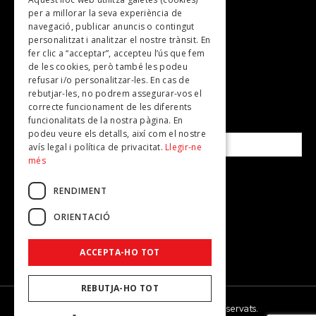
TV
per a millorar la seva experiència de
Plans per fer
navegació, publicar anuncis o contingut
personalitzat i analitzar el nostre trànsit. En
Revistes
fer clic a “acceptar”, accepteu l’ús que fem
de les cookies, però també les podeu
refusar i/o personalitzar-les. En cas de
SUBSCRIU-TE A LA NOSTRA NEWSLETTER!
rebutjar-les, no podrem assegurar-vos el
correcte funcionament de les diferents
funcionalitats de la nostra pàgina. En
Correu electrònic*
podeu veure els detalls, així com el nostre
avís legal i política de privacitat.
Llegir-ne
més
Accepto la
política de privacitat
RENDIMENT
ORIENTACIÓ
ACCEPTA-HO TOT
REBUTJA-HO TOT
© 2026 - Dona Secret - Tots els drets reservats.