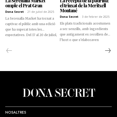
La Serenalla Market
La recepta de la padrina:
omple el Prat Gran
el trinxat de la Meritxell
Montané
Dona Secret
-
21 de juliol de 2025
Dona Secret
-
3 de febrer de 2025
La Serenalla Market ha tornat a
Els plats tradicionals acostumen
captivar el públic amb una edició
a ser senzills, amb ingredients
que ha superat totes les
que antigament es recollien de
expectatives. Del 17 al 20 de juliol,
l’hort o que s’elaboraven
el parc del Prat Gran s’ha
després de la matança del porc.
omplert de gom a gom amb
Aquestes receptes s’han
visitants i turistes, que han
mantingut a través de les
aprofitat el bon temps i les ganes
generacions, gràcies a les
de gaudir de l’estiu per viure
persones que les han cuinat al
aquesta cita ja consolidada com
llarg de la història, posant-hi el
un dels esdeveniments estrella
seu toc personal. La recepta de la
del calendari estival del país.
Meritxell Montané ens
transporta a les aromes
familiars i a les celebracions
compartides.
NOSALTRES