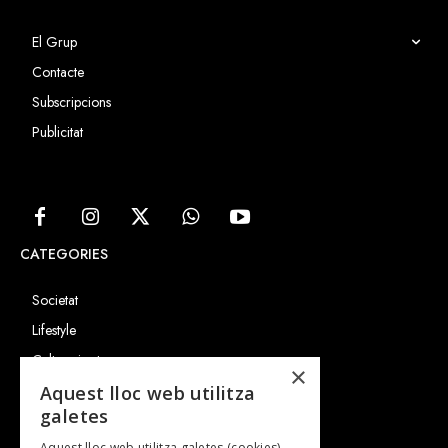
El Grup
Contacte
Subscripcions
Publicitat
CATEGORIES
Societat
Lifestyle
Cultura i art
×
Entrevistes
Aquest lloc web utilitza
galetes
Gastronomia
Aquest lloc web utilitza galetes (cookies)