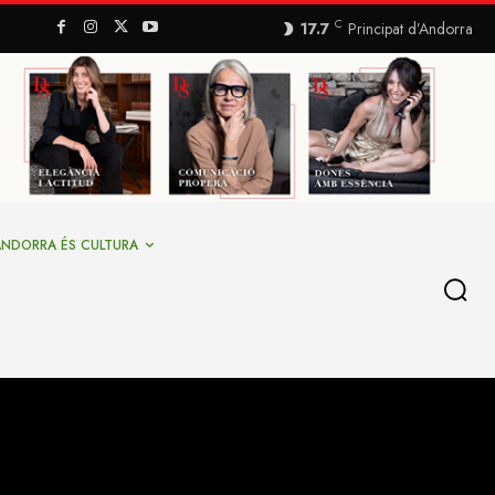
C
17.7
Principat d’Andorra
ANDORRA ÉS CULTURA