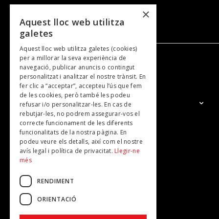
×
Aquest lloc web utilitza
galetes
Aquest lloc web utilitza galetes (cookies)
per a millorar la seva experiència de
navegació, publicar anuncis o contingut
NOSALTRES
personalitzat i analitzar el nostre trànsit. En
fer clic a “acceptar”, accepteu l’ús que fem
de les cookies, però també les podeu
El Grup
refusar i/o personalitzar-les. En cas de
rebutjar-les, no podrem assegurar-vos el
Contacte
correcte funcionament de les diferents
Subscripcions
funcionalitats de la nostra pàgina. En
podeu veure els detalls, així com el nostre
Publicitat
avís legal i política de privacitat.
Llegir-ne
més
RENDIMENT
ORIENTACIÓ