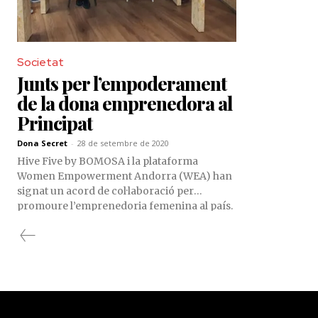
Societat
Junts per l’empoderament
de la dona emprenedora al
Principat
Dona Secret
-
28 de setembre de 2020
Hive Five by BOMOSA i la plataforma
Women Empowerment Andorra (WEA) han
signat un acord de col·laboració per
promoure l’emprenedoria femenina al país.