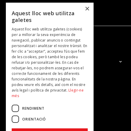
×
Aquest lloc web utilitza
galetes
Aquest lloc web utilitza galetes (cookies)
per a millorar la seva experiència de
navegació, publicar anuncis o contingut
NOSALTRES
personalitzat i analitzar el nostre trànsit. En
fer clic a “acceptar”, accepteu l’ús que fem
de les cookies, però també les podeu
El Grup
refusar i/o personalitzar-les. En cas de
rebutjar-les, no podrem assegurar-vos el
Contacte
correcte funcionament de les diferents
Subscripcions
funcionalitats de la nostra pàgina. En
podeu veure els detalls, així com el nostre
Publicitat
avís legal i política de privacitat.
Llegir-ne
més
RENDIMENT
ORIENTACIÓ