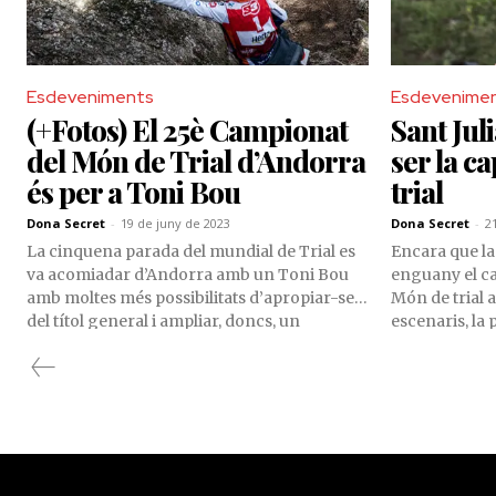
Esdeveniments
Esdevenime
(+Fotos) El 25è Campionat
Sant Jul
del Món de Trial d’Andorra
ser la c
és per a Toni Bou
trial
Dona Secret
-
19 de juny de 2023
Dona Secret
-
2
La cinquena parada del mundial de Trial es
Encara que la 
va acomiadar d’Andorra amb un Toni Bou
enguany el ca
amb moltes més possibilitats d’apropiar-se
Món de trial a
del títol general i ampliar, doncs, un
escenaris, la
palmarès que ja està ple de guardons.
faltar a la sev
món. Per 22è 
acollir una p
aquesta ocas
jornades de co
setembre.