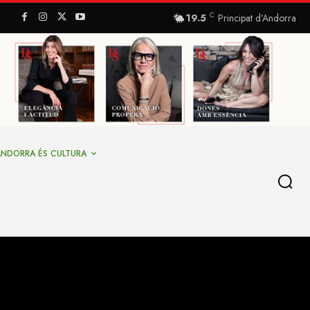
C
19.5
Principat d’Andorra
ANDORRA ÉS CULTURA