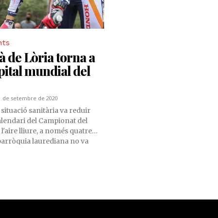
nts
ià de Lòria torna a
apital mundial del
1 de setembre de 2020
situació sanitària va reduir
lendari del Campionat del
 l'aire lliure, a només quatre
 parròquia laurediana no va
a cita amb els millors pilots del
any Sant Julià de Lòria va
rova del Mundial, que en
ió va comptar amb dues
mpetició, els dies 19 i 20 de