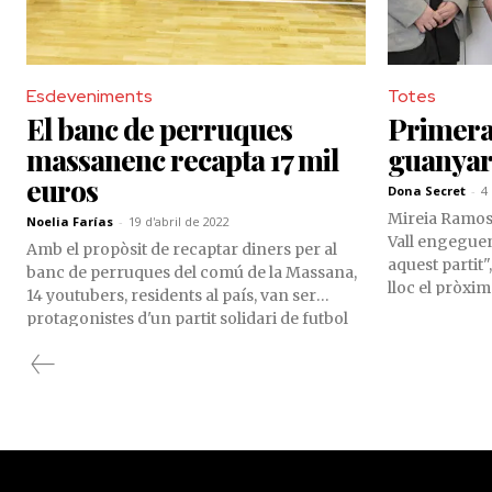
Esdeveniments
Totes
El banc de perruques
Primera 
massanenc recapta 17 mil
guanyar
euros
Dona Secret
-
4
Mireia Ramos
Noelia Farías
-
19 d'abril de 2022
Vall engegue
Amb el propòsit de recaptar diners per al
aquest partit
banc de perruques del comú de la Massana,
lloc el pròxim
14 youtubers, residents al país, van ser
de l'Aldosa, a
protagonistes d'un partit solidari de futbol
diners per po
sala que va aplegar més de 150 espectadors
'Perruques'. 
a la grada del pavelló de l'Aldosa.
hem parlat a
explicat algun