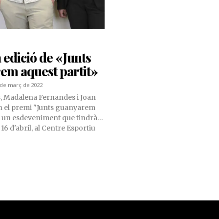
edició de «Junts
em aquest partit»
 de març de 2022
, Madalena Fernandes i Joan
n el premi "Junts guanyarem
", un esdeveniment que tindrà
 16 d'abril, al Centre Esportiu
mb la voluntat de recaptar
sar en marxa el projecte
A propòsit d'aquest projecte
mb la Mireia Ramos que ens ha
s detalls.