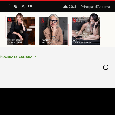
C
20.3
Principat d’Andorra
ANDORRA ÉS CULTURA