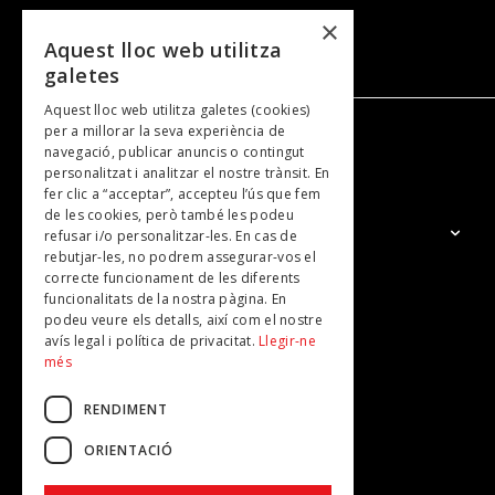
×
Aquest lloc web utilitza
galetes
Aquest lloc web utilitza galetes (cookies)
per a millorar la seva experiència de
navegació, publicar anuncis o contingut
NOSALTRES
personalitzat i analitzar el nostre trànsit. En
fer clic a “acceptar”, accepteu l’ús que fem
de les cookies, però també les podeu
El Grup
refusar i/o personalitzar-les. En cas de
rebutjar-les, no podrem assegurar-vos el
Contacte
correcte funcionament de les diferents
Subscripcions
funcionalitats de la nostra pàgina. En
podeu veure els detalls, així com el nostre
Publicitat
avís legal i política de privacitat.
Llegir-ne
més
RENDIMENT
ORIENTACIÓ