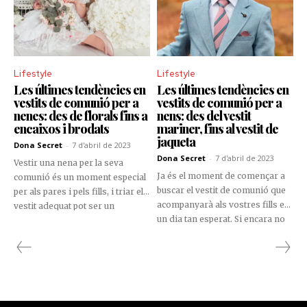
Lifestyle
Lifestyle
Les últimes tendències en
Les últimes tendències en
vestits de comunió per a
vestits de comunió per a
nenes: des de florals fins a
nens: des del vestit
encaixos i brodats
mariner, fins al vestit de
jaqueta
Dona Secret
-
7 d'abril de 2023
Dona Secret
-
7 d'abril de 2023
Vestir una nena per la seva
Ja és el moment de començar a
comunió és un moment especial
buscar el vestit de comunió que
per als pares i pels fills, i triar el
acompanyarà als vostres fills en
vestit adequat pot ser un
un dia tan esperat. Si encara no
desafiament. No obstant això,
sabeu quines són les dues
amb les darreres tendències en
tendències de vestits de
vestits de comunió, trobar el
comunió per a nens, aquí un en
vestit perfecte per a la teva filla
deixem un tastet.
s'ha tornat més fàcil.