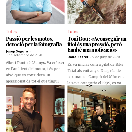
Totes
Totes
Passió per les motos,
Toni Bou : «Aconseguir un
devoció per la fotografia
títol és una pressió, però
també una motivació»
Josep Segura
-
3 de setembre de 2020
Dona Secret
-
9 de juny de 2020
Albert Punti té 23 anys. Va créixer
Es va iniciar com a pilot de Bike
en l'ambient del motor, i és per
Trial als vuit anys. Després de
això que es considera un
coronar-se Campió del Món en
apassionat de tot el que tingui
la seva categoria el 1999, es va
rodes i motor. Es va graduar en
llançar al trial en motos. Avui dia
Informàtica, però combina la
té 27 títols mundials, una
seva professió amb una altra de
autèntica bestialitat; tretze a
les seves passions, la fotografia
l'exterior (outdoor) i catorze
i el disseny. Participa activament
d'interior (indoor). Des de
encarregant-se de la
començaments del mes de maig
comunicació de la Federació
ha retornat als seus
Motociclista d’Andorra, i somia