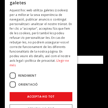
galetes
Gastronomia
Aquest lloc web utilitza galetes (cookies)
TV
per a millorar la seva experiència de
Plans per fer
navegació, publicar anuncis o contingut
personalitzat i analitzar el nostre trànsit. En
Revistes
fer clic a “acceptar”, accepteu l’ús que fem
de les cookies, però també les podeu
refusar i/o personalitzar-les. En cas de
SUBSCRIU-TE A LA NOSTRA NEWSLETTER!
rebutjar-les, no podrem assegurar-vos el
correcte funcionament de les diferents
funcionalitats de la nostra pàgina. En
Correu electrònic*
podeu veure els detalls, així com el nostre
avís legal i política de privacitat.
Llegir-ne
més
Accepto la
política de privacitat
RENDIMENT
ORIENTACIÓ
ACCEPTA-HO TOT