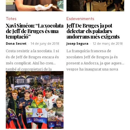
entrenaments en Naturlandia,
amb cobrir una cursa o un
després de gairebé dos mesos
mundial de Moto GP amb la seva
de confinament.
càmera de fotos.
Totes
Esdeveniments
Xavi Siméon: “La xocolata
Jeff De Bruges ja pot
de Jeff de Bruges és una
delectar els paladars
temptació”
andorrans més exigents
Dona Secret
-
14 de juny de 2018
Josep Segura
-
12 de març de 2018
Costa resistir a la xocolata. I si
La franquícia francesa de
és de Jeff de Bruges encara és
xocolates Jeff de Bruges ja és
més complicat. Així ho creu
present a Andorra, ja que aquest
també el copropietari de la
vespre ha inaugurat una nova
franquícia andorrana, el campió
botiga a l’Avinguda Meritxell, 44,
belga de Moto GP Xavi Siméon,
d’Andorra la Vella.
que es mostra satisfet pels dos
primers mesos de la botiga a
Andorra.