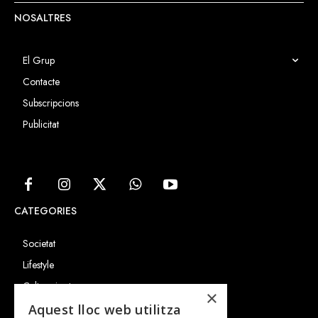
NOSALTRES
El Grup
Contacte
Subscripcions
Publicitat
CATEGORIES
Societat
Lifestyle
Cultura i art
×
Entrevistes
Aquest lloc web utilitza