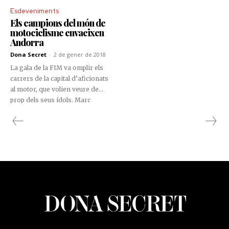
Esdeveniments
Els campions del món de
motociclisme envaeixen
Andorra
Dona Secret
-
2 de gener de 2018
La gala de la FIM va omplir els
carrers de la capital d’aficionats
al motor, que volien veure de
prop dels seus ídols. Marc
Màrquez i Toni Bou entre molts
altres, van protagonitzar una
multitudinària signatura
d’autògrafs. Andbank n’era el
patrocinador, amb Andorra
Turisme i el Comú d’Andorra la
Vella.