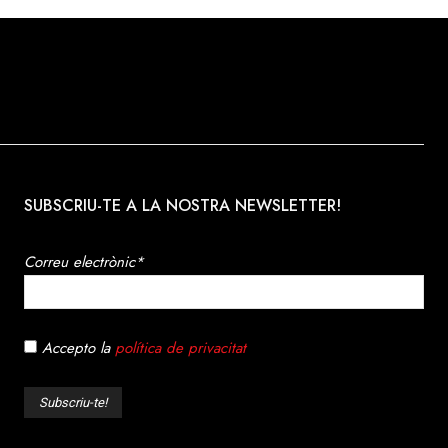
 per
acte, el pilot
r uns moments
 i també ha
os amb el
ser present a
ost a algunes
e compartim
SUBSCRIU-TE A LA NOSTRA NEWSLETTER!
Correu electrònic*
Accepto la
política de privacitat