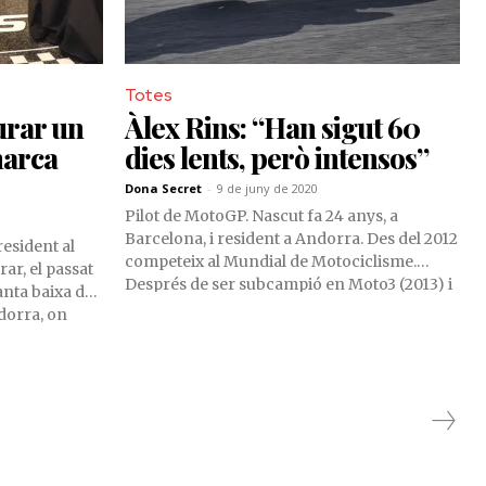
Totes
urar un
Àlex Rins: “Han sigut 60
marca
dies lents, però intensos”
Dona Secret
-
9 de juny de 2020
Pilot de MotoGP. Nascut fa 24 anys, a
Barcelona, i resident a Andorra. Des del 2012
resident al
competeix al Mundial de Motociclisme.
ar, el passat
Després de ser subcampió en Moto3 (2013) i
anta baixa del
Moto2 (2015), va passar a la categoria reina,
dorra, on
l'any 2017, amb el Team Suzuki Ecstar
s amb la seva
MotoGP. La temporada passada va
 Rins, que és
confirmar la seva progressió i gran
mpionat del
potencial amb 2 victòries, 3 podis i el quart
blicitat que
lloc a la classificació final del mundial.
ia de Pyrénées
Recentment ha renovat per dues
at al nostre
temporades més amb la firma japonesa.
tacable