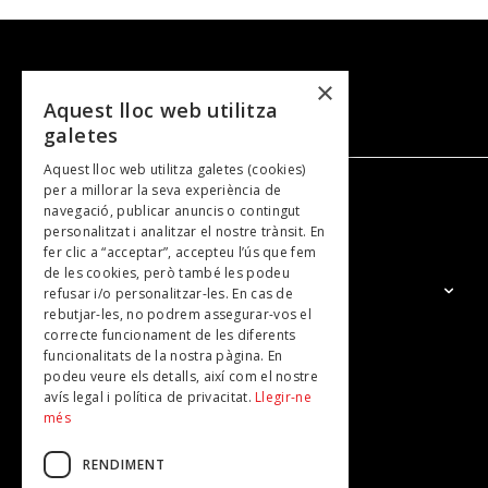
×
Aquest lloc web utilitza
galetes
Aquest lloc web utilitza galetes (cookies)
per a millorar la seva experiència de
navegació, publicar anuncis o contingut
NOSALTRES
personalitzat i analitzar el nostre trànsit. En
fer clic a “acceptar”, accepteu l’ús que fem
de les cookies, però també les podeu
El Grup
refusar i/o personalitzar-les. En cas de
rebutjar-les, no podrem assegurar-vos el
Contacte
correcte funcionament de les diferents
Subscripcions
funcionalitats de la nostra pàgina. En
podeu veure els detalls, així com el nostre
Publicitat
avís legal i política de privacitat.
Llegir-ne
més
RENDIMENT