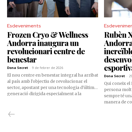
Esdeveniments
Esdevenime
Frozen Cryo & Wellness
Rubèn X
Andorra inaugura un
Andorra 
revolucionari centre de
increïbl
benestar
desenvo
esportiv
Dona Secret
-
9 de febrer de 2026
El nou centre en benestar integral ha arribat
Dona Secret
-
2
al país amb l'objectiu de revolucionar el
Qui coneix el
sector, apostant per una tecnologia d'última
persona molt 
generació dirigida especialment a la
sempre té una 
recuperació física i la longevitat.
manera de con
al Principat 
20 anys, l’ex
empresari i a
d’Esponsoram