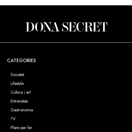
presència, al centre comercial
excel·lència a Andorra. Durant l’
de Suzuki ha volgut comparti
amb el públic assistent a l’acte
signat autògrafs, i s’ha fet fot
nombrós públic que ha volgut 
l’acte. Tanmateix, Rins ha resp
preguntes de Dona Secret, qu
tot seguit.
CATEGORIES
Societat
Lifestyle
Cultura i art
Entrevistes
Gastronomia
TV
Plans per fer