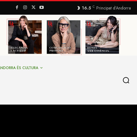
C
16.5
Principat d’Andorra
ANDORRA ÉS CULTURA