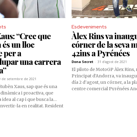
nts
Esdeveniments
aus: “Crec que
Àlex Rins va inaug
és un lloc
córner de la seva 
e per a
42ins a Pyrénées
lupar una carrera
Dona Secret
-
31 d'agost de 2021
a”
El piloto de MotoGP Àlex Rins, 
Principat d’Andorra, va inaugur
9 de setembre de 2021
día 2 d’agost, un córner, a la pl
 Rubèn Xaus, sap que és una
centre comercial Pyrénées An
dinàmica i proactiva, que
comercialitza tots els producte
idea al cap i que busca la
marca de merchandising 42ins.
vertir-la en realitat. Resident
la imatge del nostre país al ca
d’Andorra, des d’ara fa més de
món de MotoGp, gràcies a la pu
pilot de Superbike i MotoGP és
exhibeix al seu casc, deferènc
ctual director esportiu
Andorra, està plenament integr
a Racing.
país i aposta per tenir una des