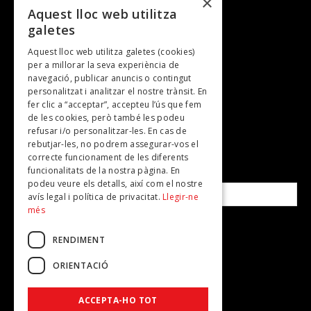
×
Entrevistes
Aquest lloc web utilitza
galetes
Gastronomia
Aquest lloc web utilitza galetes (cookies)
TV
per a millorar la seva experiència de
Plans per fer
navegació, publicar anuncis o contingut
personalitzat i analitzar el nostre trànsit. En
Revistes
fer clic a “acceptar”, accepteu l’ús que fem
de les cookies, però també les podeu
refusar i/o personalitzar-les. En cas de
SUBSCRIU-TE A LA NOSTRA NEWSLETTER!
rebutjar-les, no podrem assegurar-vos el
correcte funcionament de les diferents
funcionalitats de la nostra pàgina. En
Correu electrònic*
podeu veure els detalls, així com el nostre
avís legal i política de privacitat.
Llegir-ne
més
Accepto la
política de privacitat
RENDIMENT
ORIENTACIÓ
ACCEPTA-HO TOT