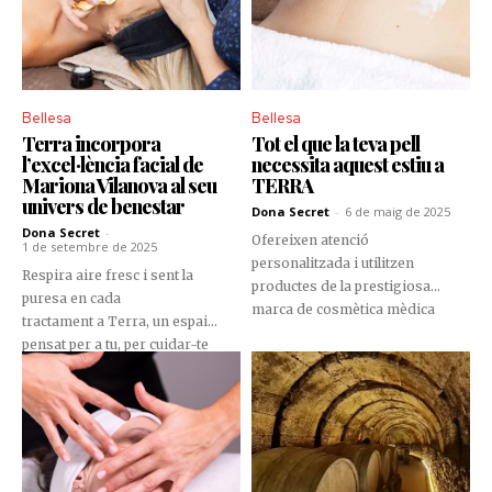
Bellesa
Bellesa
Terra incorpora
Tot el que la teva pell
l’excel·lència facial de
necessita aquest estiu a
Mariona Vilanova al seu
TERRA
univers de benestar
Dona Secret
-
6 de maig de 2025
Dona Secret
-
Ofereixen atenció
1 de setembre de 2025
personalitzada i utilitzen
Respira aire fresc i sent la
productes de la prestigiosa
puresa en cada
marca de cosmètica mèdica
tractament a Terra, un espai
Mesoestetic
pensat per a tu, per cuidar-te
amb delicadesa fins a l’últim
detall en ple centre d’Andorra la
Vella.