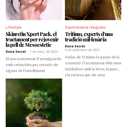
Lifestyle
Gastronomia i begudes
Skinretin Xpert Pack, el
Tritium, experts d’una
tractament per rejovenir
tradició mil·lenària
la pell de Mesoestetic
Dona Secret
-
9 de setembre de 2021
Dona Secret
-
1 de març de 2025
Parlar de Tritium és parlar de la
El nou tractament d’avantguarda
connexió i l’arrelament dels seus
amb retinoides per revertir els
fundadors amb la terra, la puresa
signes de l'envelliment
i la saviesa que els seus
avantpassats van dedicar al
cultiu de les vinyes, aquesta seria
l’essència d’uns vins amb ADN
de qualitat. Javier Fernández,
Francisco Rubio i Alejandro
Campo són l’alma mater
d’aquest celler que compta amb
més de vuit hectàrees de ceps