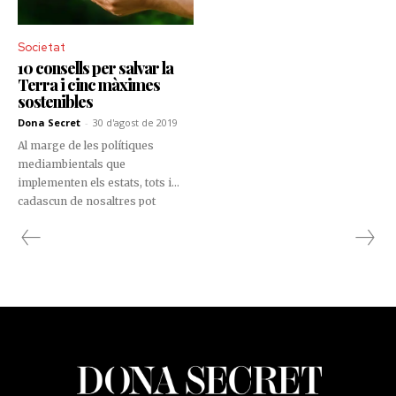
centenaris, on el respecte per la
terra i l’elaboració artesanal han
fet de Tritium, una marca amb
Societat
segell propi.
10 consells per salvar la
Terra i cinc màximes
sostenibles
Dona Secret
-
30 d'agost de 2019
Al marge de les polítiques
mediambientals que
implementen els estats, tots i
cadascun de nosaltres pot
aportar un petit granet de sorra
en favor de la Terra, del medi
ambient i de la sostenibilitat.