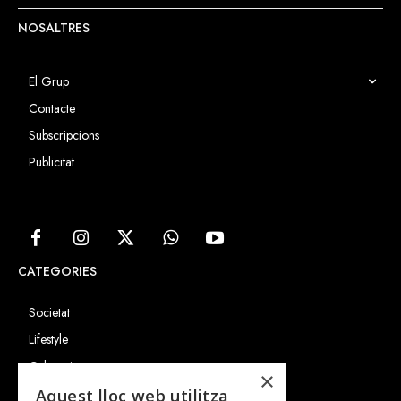
NOSALTRES
El Grup
Contacte
Subscripcions
Publicitat
CATEGORIES
Societat
Lifestyle
Cultura i art
×
Entrevistes
Aquest lloc web utilitza