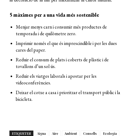
5 màximes per a una vida més sostenible
Menjar menys carn i consumir més productes de
temporada i de quilòmetre zero.
Imprimir només el que és imprescindible i per les dues
cares del paper.
Reduir el consum de plats i coberts de plàstic i de
tovallons d’un sol ús.
Reduir els viatges laborals i apostar per les
videoconferències.
Deixar el cotxe a casa i prioritzar el transport públic i la
bicicleta.
ETIQUETES
Aigua
Aire
Ambient
Consells
Ecologia