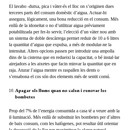
El lavabo -dutxa, pica i vàter-és el lloc on s’originen dues
terceres parts del consum domèstic d’aigua. Actuar-hi
assegura, lògicament, una bona reducció en el consum. Més
enllà de la idoneïtat o no d’utilitzar aigua prèviament
potabilitzada per fer-lo servir, l’elecció d’un vàter nou amb
un sistema de doble descàrrega permet reduir de 10 a 6 litres
la quantitat d’aigua que expulsa, a més de modular-ne la
intensitat. Altres opcions passen per introduir una ampolla
dins de la cisterna que en redueixi la capacitat, o bé instal·lar
airejadors a les aixetes que facin minvar la quantitat que en
raja. Aturar l’aigua mentre es raspallen les dents o
s’ensabona el cos són dos elements més de sentit comú.
Apagar els llums quan no calen i renovar les
bombetes
Prop del 7% de l’energia consumida a casa té a veure amb la
il·luminació. Més enllà de substituir les bombetes per d’altres
de baix consum, com les halògenes, pot resultar útil orientar
la decoració de la llar per maximitzar la claror natural.