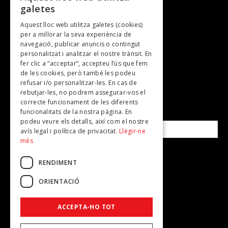
galetes
Gastronomia
Aquest lloc web utilitza galetes (cookies)
TV
per a millorar la seva experiència de
Plans per fer
navegació, publicar anuncis o contingut
personalitzat i analitzar el nostre trànsit. En
Revistes
fer clic a “acceptar”, accepteu l’ús que fem
de les cookies, però també les podeu
refusar i/o personalitzar-les. En cas de
SUBSCRIU-TE A LA NOSTRA NEWSLETTER!
rebutjar-les, no podrem assegurar-vos el
correcte funcionament de les diferents
funcionalitats de la nostra pàgina. En
Correu electrònic*
podeu veure els detalls, així com el nostre
avís legal i política de privacitat.
Llegir-ne
més
Accepto la
política de privacitat
RENDIMENT
ORIENTACIÓ
ACCEPTA-HO TOT