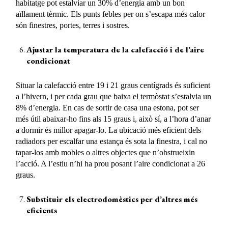
habitatge pot estalviar un 30% d’energia amb un bon
aïllament tèrmic. Els punts febles per on s’escapa més calor
són finestres, portes, terres i sostres.
Ajustar la temperatura de la calefacció i de l’aire
condicionat
Situar la calefacció entre 19 i 21 graus centígrads és suficient
a l’hivern, i per cada grau que baixa el termòstat s’estalvia un
8% d’energia. En cas de sortir de casa una estona, pot ser
més útil abaixar-ho fins als 15 graus i, això sí, a l’hora d’anar
a dormir és millor apagar-lo. La ubicació més eficient dels
radiadors per escalfar una estança és sota la finestra, i cal no
tapar-los amb mobles o altres objectes que n’obstrueixin
l’acció. A l’estiu n’hi ha prou posant l’aire condicionat a 26
graus.
Substituir els electrodomèstics per d’altres més
eficients