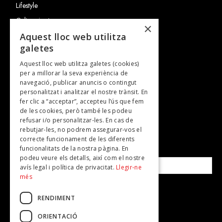
Lifestyle
Cultura i art
×
Entrevistes
Aquest lloc web utilitza
galetes
Gastronomia
Aquest lloc web utilitza galetes (cookies)
TV
per a millorar la seva experiència de
Plans per fer
navegació, publicar anuncis o contingut
personalitzat i analitzar el nostre trànsit. En
Revistes
fer clic a “acceptar”, accepteu l’ús que fem
de les cookies, però també les podeu
refusar i/o personalitzar-les. En cas de
SUBSCRIU-TE A LA NOSTRA NEWSLETTER!
rebutjar-les, no podrem assegurar-vos el
correcte funcionament de les diferents
funcionalitats de la nostra pàgina. En
Correu electrònic*
podeu veure els detalls, així com el nostre
avís legal i política de privacitat.
Llegir-ne
més
Accepto la
política de privacitat
RENDIMENT
ORIENTACIÓ