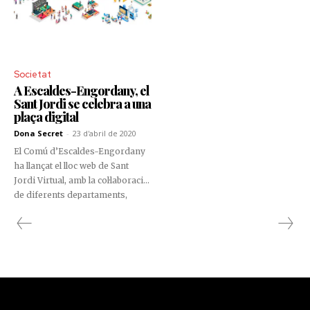
Societat
A Escaldes-Engordany, el
Sant Jordi se celebra a una
plaça digital
Dona Secret
-
23 d'abril de 2020
El Comú d’Escaldes-Engordany
ha llançat el lloc web de Sant
Jordi Virtual, amb la col·laboració
de diferents departaments,
perquè tots els veïns i
participants es trobin en un
ambient digital.