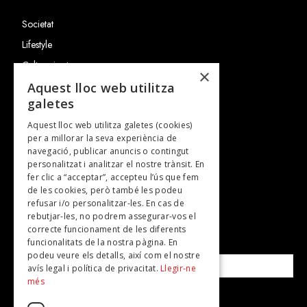
Societat
Lifestyle
Cultura i art
×
Entrevistes
Aquest lloc web utilitza
galetes
Gastronomia
Aquest lloc web utilitza galetes (cookies)
TV
per a millorar la seva experiència de
Plans per fer
navegació, publicar anuncis o contingut
personalitzat i analitzar el nostre trànsit. En
Revistes
fer clic a “acceptar”, accepteu l’ús que fem
de les cookies, però també les podeu
refusar i/o personalitzar-les. En cas de
SUBSCRIU-TE A LA NOSTRA NEWSLETTER!
rebutjar-les, no podrem assegurar-vos el
correcte funcionament de les diferents
funcionalitats de la nostra pàgina. En
Correu electrònic*
podeu veure els detalls, així com el nostre
avís legal i política de privacitat.
Llegir-ne
més
Accepto la
política de privacitat