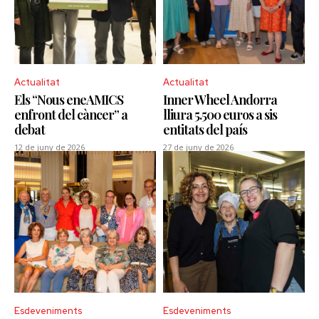
Actualitat
Actualitat
Els “Nous eneAMICS
Inner Wheel Andorra
enfront del càncer” a
lliura 5.500 euros a sis
debat
entitats del país
12 de juny de 2026
27 de juny de 2026
Esdeveniments
Esdeveniments