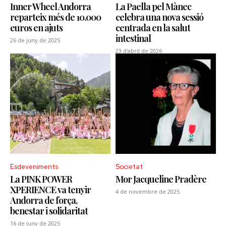
Inner Wheel Andorra
La Paella pel Mànec
reparteix més de 10.000
celebra una nova sessió
euros en ajuts
centrada en la salut
intestinal
26 de juny de 2025
23 d'abril de 2026
Esdeveniments
Societat
La PINK POWER
Mor Jacqueline Pradère
XPERIENCE va tenyir
4 de novembre de 2025
Andorra de força,
benestar i solidaritat
16 de juny de 2025