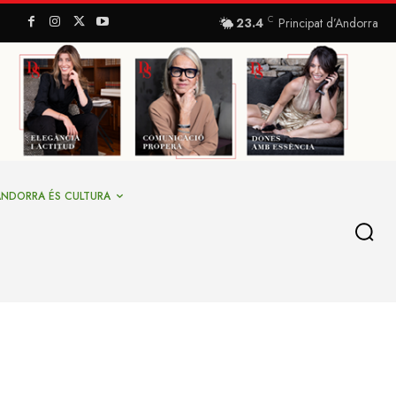
C
23.4
Principat d’Andorra
ANDORRA ÉS CULTURA