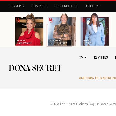
EL GRUP
CONTACTE
SUBSCRIPCIONS
PUBLICITAT
TV
REVISTES
ANDORRA ÉS GASTRON
Cultura i art
Museu Fàbrica Reig, un nom que esde