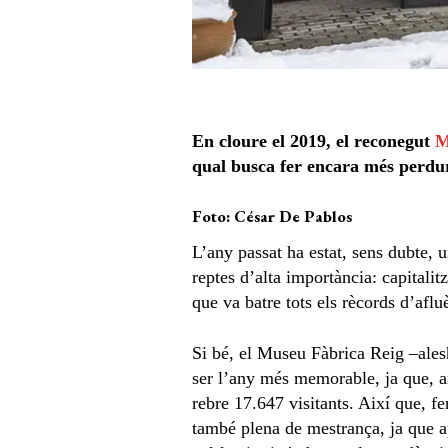
En cloure el 2019, el reconegut
M
qual busca fer encara més perdura
Foto: César De Pablos
L’any passat ha estat, sens dubte, 
reptes d’alta importància: capitalit
que va batre tots els rècords d’afluè
Si bé, el Museu Fàbrica Reig –ales
ser l’any més memorable, ja que, 
rebre 17.647 visitants. Així que, f
també plena de mestrança, ja que ap