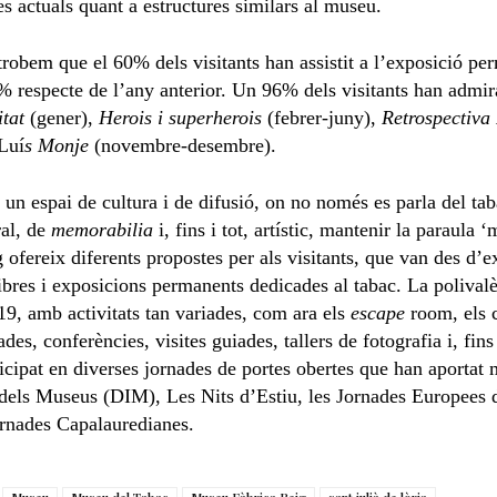
ies actuals quant a estructures similars al museu.
robem que el 60% dels visitants han assistit a l’exposició per
% respecte de l’any anterior. Un 96% dels visitants han admir
tat
(gener),
Herois i superherois
(febrer-juny),
Retrospectiva
Luí
s Monje
(novembre-desembre).
n espai de cultura i de difusió, on no només es parla del taba
ral, de
memorabilia
i, fins i tot, artístic, mantenir la paraula
fereix diferents propostes per als visitants, que van des d’ex
ibres i exposicions permanents dedicades al tabac. La polivalèn
19, amb activitats tan variades, com ara els
escape
room, els 
s, conferències, visites guiades, tallers de fotografia i, fins 
icipat en diverses jornades de portes obertes que han aportat
 dels Museus (DIM), Les Nits d’Estiu, les Jornades Europees 
ornades Capalauredianes.