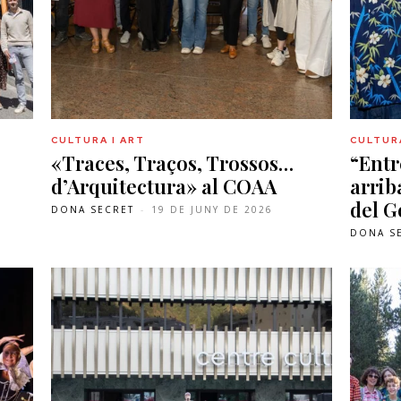
CULTURA I ART
CULTURA
«Traces, Traços, Trossos…
“Entr
d’Arquitectura» al COAA
arrib
del G
DONA SECRET
-
19 DE JUNY DE 2026
DONA S