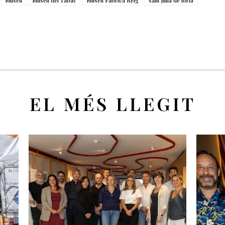
Museu
Museu del Tabac
Museu Fàbrica Reig
sant julià de lòria
EL MÉS LLEGIT