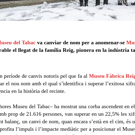
useu del Tabac
va canviar de nom per a anomenar-se
Mus
ble el llegat de la família Reig, pionera en la indústria t
un període de canvis notoris pel que fa al
Museu Fàbrica Rei
zar el nou nom amb el qual s’identifica i superar l’exitosa xifr
ncia en la història del recinte.
hores Museu del Tabac– ha mostrat una corba ascendent en el
amb prop de 21.616 persones, van superar en un 22,5% les xif
ent balanç, un canvi de nom, quan encara s’està en el cim, és 
rofita l’impuls i l’impacte mediàtic per a posicionar el Muse