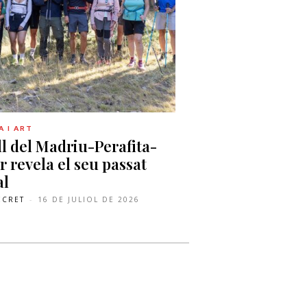
 I ART
ll del Madriu-Perafita-
r revela el seu passat
al
ECRET
-
16 DE JULIOL DE 2026