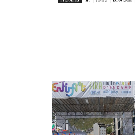
ETIQUETES
art
cultura
Exposicions