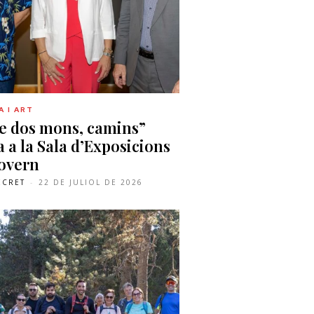
 I ART
e dos mons, camins”
a a la Sala d’Exposicions
overn
ECRET
-
22 DE JULIOL DE 2026