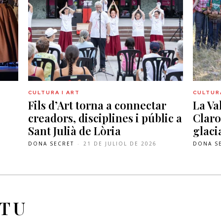
CULTURA I ART
CULTURA
Fils d’Art torna a connectar
La Va
creadors, disciplines i públic a
Claro
Sant Julià de Lòria
glaci
DONA SECRET
-
21 DE JULIOL DE 2026
DONA S
 TU