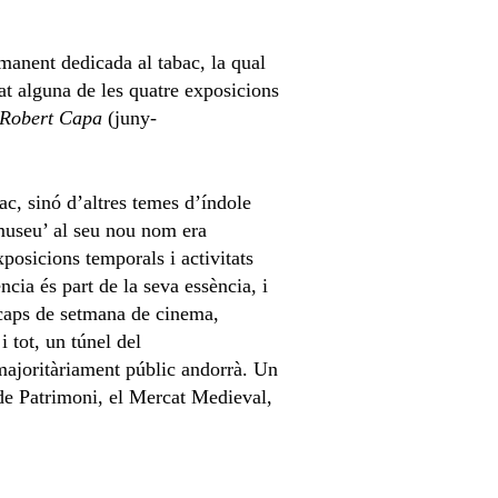
manent dedicada al tabac, la qual
at alguna de les quatre exposicions
 Robert Capa
(juny-
c, sinó d’altres temes d’índole
 ‘museu’ al seu nou nom era
posicions temporals i activitats
cia és part de la seva essència, i
caps de setmana de cinema,
i tot, un túnel del
 majoritàriament públic andorrà. Un
de Patrimoni, el Mercat Medieval,