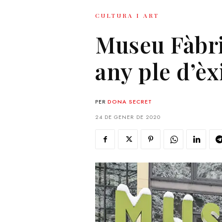
CULTURA I ART
Museu Fàbri
any ple d’èx
PER
DONA SECRET
24 DE GENER DE 2020