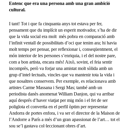
Entenc que era una persona amb una gran ambició
cultural.
I tant! Tot i que fa cinquanta anys tot estava per fer,
pensament que du implícit un esperit motivador, s’ha de dir
que la vida social era molt més pobra en comparació amb
l’infinit ventall de possibilitats d’oci que tenim ara; hi havia
molt temps per pensar, per reflexionar i, conseqüentment, el
món interior de les persones s’enriquia, i el del nostre pare,
com a bon artista, encara més! Això, sovint, el feia sentir
incomprès, però va forjar una amistat molt sòlida amb un
grup d’intel·lectuals, vincles que va mantenir tota la vida i
que nosaltres conservem. Per exemple, es relacionava amb
artistes Carme Massana i Sergi Mas; també amb un
periodista danès anomenat William Danjon, qui va arribar
aquí després d’haver viatjat per mig món i el fet de ser
poliglota el convertia en el perfil òptim per representar
Andorra de portes enfora, i va ser el director de la Maison de
l’Andorre a París a més d’un gran apassionat de l’art… tot el
sou se’l gastava col·leccionant obres d’art.