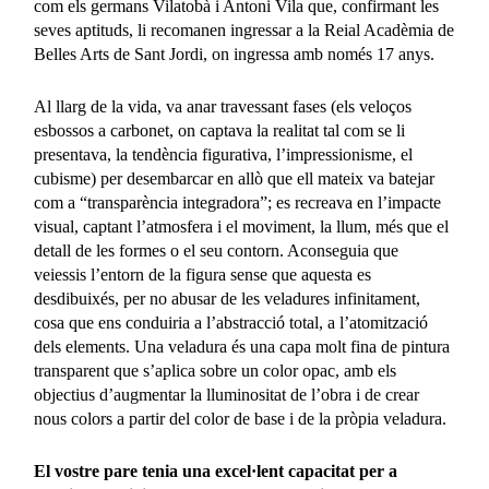
com els germans Vilatobà i Antoni Vila que, confirmant les
seves aptituds, li recomanen ingressar a la Reial Acadèmia de
Belles Arts de Sant Jordi, on ingressa amb només 17 anys.
Al llarg de la vida, va anar travessant fases (els veloços
esbossos a carbonet, on captava la realitat tal com se li
presentava, la tendència figurativa, l’impressionisme, el
cubisme) per desembarcar en allò que ell mateix va batejar
com a “transparència integradora”; es recreava en l’impacte
visual, captant l’atmosfera i el moviment, la llum, més que el
detall de les formes o el seu contorn. Aconseguia que
veiessis l’entorn de la figura sense que aquesta es
desdibuixés, per no abusar de les veladures infinitament,
cosa que ens conduiria a l’abstracció total, a l’atomització
dels elements. Una veladura és una capa molt fina de pintura
transparent que s’aplica sobre un color opac, amb els
objectius d’augmentar la lluminositat de l’obra i de crear
nous colors a partir del color de base i de la pròpia veladura.
El vostre pare tenia una excel·lent capacitat per a