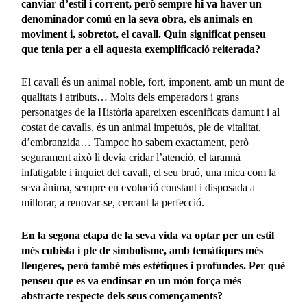
canviar d’estil i corrent, però sempre hi va haver un
denominador comú en la seva obra, els animals en
moviment i, sobretot, el cavall. Quin significat penseu
que tenia per a ell aquesta exemplificació reiterada?
El cavall és un animal noble, fort, imponent, amb un munt de
qualitats i atributs… Molts dels emperadors i grans
personatges de la Història apareixen escenificats damunt i al
costat de cavalls, és un animal impetuós, ple de vitalitat,
d’embranzida… Tampoc ho sabem exactament, però
segurament això li devia cridar l’atenció, el tarannà
infatigable i inquiet del cavall, el seu braó, una mica com la
seva ànima, sempre en evolució constant i disposada a
millorar, a renovar-se, cercant la perfecció.
En la segona etapa de la seva vida va optar per un estil
més cubista i ple de simbolisme, amb temàtiques més
lleugeres, però també més estètiques i profundes. Per què
penseu que es va endinsar en un món força més
abstracte respecte dels seus començaments?