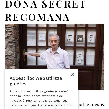
DONA SECRET
RECOMANA
×
Aquest lloc web utilitza
galetes
Aquest lloc web utilitza galetes (cookies)
per a millorar la seva experiència de
ENTREVISTES
navegació, publicar anuncis o contingut
Tomàs Gómez: “Vaig venir per quatre mesos
personalitzat i analitzar el nostre trànsit. En