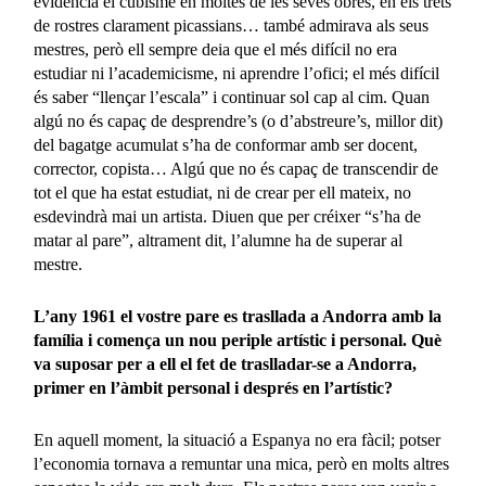
evidencia el cubisme en moltes de les seves obres, en els trets
de rostres clarament picassians… també admirava als seus
mestres, però ell sempre deia que el més difícil no era
estudiar ni l’academicisme, ni aprendre l’ofici; el més difícil
és saber “llençar l’escala” i continuar sol cap al cim. Quan
algú no és capaç de desprendre’s (o d’abstreure’s, millor dit)
del bagatge acumulat s’ha de conformar amb ser docent,
corrector, copista… Algú que no és capaç de transcendir de
tot el que ha estat estudiat, ni de crear per ell mateix, no
esdevindrà mai un artista. Diuen que per créixer “s’ha de
matar al pare”, altrament dit, l’alumne ha de superar al
mestre.
L’any 1961 el vostre pare es trasllada a Andorra amb la
família i comença un nou periple artístic i personal. Què
va suposar per a ell el fet de traslladar-se a Andorra,
primer en l’àmbit personal i després en l’artístic?
En aquell moment, la situació a Espanya no era fàcil; potser
l’economia tornava a remuntar una mica, però en molts altres