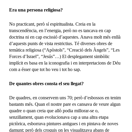
Era una persona religiosa?
No practicant, però sí espiritualista. Creia en la
transcendència, en l’energia, però no es tancava en cap
doctrina ni en cap escissió d’aquestes. Anava molt més enllà
d’aquests punts de vista restrictius. Té diverses obres de
temàtica religiosa (“Apòstols”, “Creació dels Àngels”, “Les
Forces d’Israel”, “Jesús”…) El desplegament simbòlic
implícit es basa en la iconografia i en interpretacions de Déu
com a ésser que tot ho veu i tot ho sap.
De quantes obres consta el seu llegat?
De quadres, en conservem uns 70; però d’esbossos en tenim
bastants més. Quan el nostre pare es cansava de veure algun
quadre o quan creia que allò podia millorar-se o,
senzillament, quan evolucionava cap a una altra etapa
pictòrica, esborrava pintures antigues i en pintava de noves
damunt; però dels croquis on les visualitzava abans de