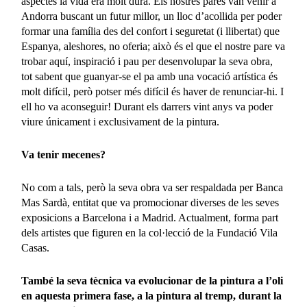
aspectes la vida era molt dura. Els nostres pares van venir a
Andorra buscant un futur millor, un lloc d’acollida per poder
formar una família des del confort i seguretat (i llibertat) que
Espanya, aleshores, no oferia; això és el que el nostre pare va
trobar aquí, inspiració i pau per desenvolupar la seva obra,
tot sabent que guanyar-se el pa amb una vocació artística és
molt difícil, però potser més difícil és haver de renunciar-hi. I
ell ho va aconseguir! Durant els darrers vint anys va poder
viure únicament i exclusivament de la pintura.
Va tenir mecenes?
No com a tals, però la seva obra va ser respaldada per Banca
Mas Sardà, entitat que va promocionar diverses de les seves
exposicions a Barcelona i a Madrid. Actualment, forma part
dels artistes que figuren en la col·lecció de la Fundació Vila
Casas.
També la seva tècnica va evolucionar de la pintura a l’oli
en aquesta primera fase, a la pintura al tremp, durant la