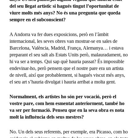
del seu llegat artístic si hagués tingut l’oportunitat de
viure molts més anys? No és una pregunta que queda
sempre en el subconscient?
A Andorra va fer dues exposicions, però en l’àmbit
internacional, les seves obres van mostrar-se en sales de
Barcelona, València, Madrid, França, Alemanya… i estava
preparant el seu salt als Estats Units però, malauradament, no
hi va ser a temps. Qui sap què hauria passat? És impossible
endevinar-ho, però pensem que el nostre pare era un artista
de nivell, així que probablement, si hagués viscut més anys,
el seu art s’hauria divulgat i hauria arribat a molta gent.
Normalment, els artistes ho són per vocació, però el
vostre pare, com hem esmentat anteriorment, també ho
va ser per formació. Penseu que en la seva obra es nota
molt la influència dels seus mestres?
No. Un dels seus referents, per exemple, era Picasso, com ho