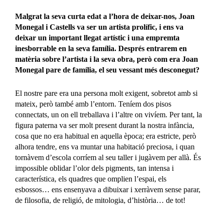
Malgrat la seva curta edat a l’hora de deixar-nos, Joan
Monegal i Castells va ser un artista prolífic, i ens va
deixar un important llegat artístic i una empremta
inesborrable en la seva família. Després entrarem en
matèria sobre l’artista i la seva obra, però com era Joan
Monegal pare de família, el seu vessant més desconegut?
El nostre pare era una persona molt exigent, sobretot amb si
mateix, però també amb l’entorn. Teníem dos pisos
connectats, un on ell treballava i l’altre on vivíem. Per tant, la
figura paterna va ser molt present durant la nostra infància,
cosa que no era habitual en aquella època; era estricte, però
alhora tendre, ens va muntar una habitació preciosa, i quan
tornàvem d’escola corríem al seu taller i jugàvem per allà. És
impossible oblidar l’olor dels pigments, tan intensa i
característica, els quadres que omplien l’espai, els
esbossos… ens ensenyava a dibuixar i xerràvem sense parar,
de filosofia, de religió, de mitologia, d’història… de tot!