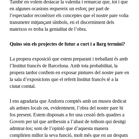
També en volem destacar la valentia i remarcar que, tot i que
en algunes ocasions requereix un esforç per part de
l’espectador reconèixer els conceptes que el nostre pare volia
transmetre mitjançant símbols, en el discerniment dels
mateixos es troba la genialitat de l’obra.
Quins són els projectes de futur a curt i a llarg termini?
La propera exposició que estem preparant i treballant és amb
l’Institut francès de Barcelona. Amb tota probabilitat, la
propera tardor confiem en exposar pintures del nostre pare en
la sala d’exposicions que el referit Institut francès té a la
ciutat comtal.
I ens agradaria que Andorra comptés amb un museu dedicat
als artistes locals on, evidentment, l’obra del nostre pare hi
fos present. Estem disposats a fer una cessió dels quadres a
Govern per tal que arribessin a l’abast de tothom qui desitgi
admirar-los; som de l’opinió que d’aquesta manera
complirien millor la seva funció, molt més que en un despatx