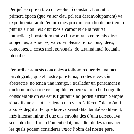
Perquè sempre estava en evolució constant. Durant la
primera època (que va ser clau pel seu desenvolupament) va
experimentar amb l’entorn més pròxim, com ho demostren la
pintura a l’oli i els dibuixos a carbonet de la realitat
immediata; i posteriorment va buscar transmetre missatges
subjectius, abstractes, va voler plasmar emocions, idees,
conceptes… coses molt personals, de tarannà intel·lectual i
filosòfic.
Fer arribar aquests conceptes a tothom requereix una ment
privilegiada, que el nostre pare tenia; moltes idees són
abstractes, no tenen una imatge, i traslladar un pensament a
quelcom més o menys tangible requereix un treball cognitiu
considerable on els estils figuratius no poden arribar. Sempre
s’ha dit que els artistes tenen una visió “diferent” del món, i
això és degut al fet que la seva sensibilitat també és diferent,
més intensa; mirar el que ens envolta des d’una perspectiva
sensible dóna fruit a l’autenticitat, una altra de les raons per
les quals podem considerar
única
l’obra del nostre pare.