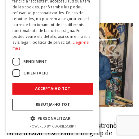
i encara soc aquí”
fer clic a “acceptar”, accepteu l’ús que fem
de les cookies, però també les podeu
JOSEP SEGURA
-
31 DE JULIOL DE 2026
refusar i/o personalitzar-les. En cas de
rebutjar-les, no podrem assegurar-vos el
correcte funcionament de les diferents
funcionalitats de la nostra pàgina. En
podeu veure els detalls, així com el nostre
avís legal i política de privacitat.
Llegir-ne
més
RENDIMENT
ORIENTACIÓ
ACCEPTA-HO TOT
REBUTJA-HO TOT
ENTREVISTES
PERSONALITZAR
Giovanni Taliana: La qualitat gastronòmica
POWERED BY COOKIESCRIPT
no ha d’estar reservada a un grup de