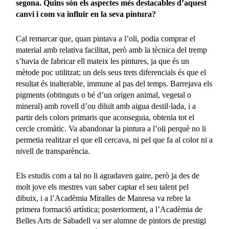
segona. Quins són els aspectes més destacables d’aquest
canvi i com va influir en la seva pintura?
Cal remarcar que, quan pintava a l’oli, podia comprar el
material amb relativa facilitat, però amb la tècnica del tremp
s’havia de fabricar ell mateix les pintures, ja que és un
mètode poc utilitzat; un dels seus trets diferencials és que el
resultat és inalterable, immune al pas del temps. Barrejava els
pigments (obtinguts o bé d’un origen animal, vegetal o
mineral) amb rovell d’ou diluït amb aigua destil·lada, i a
partir dels colors primaris que aconseguia, obtenia tot el
cercle cromàtic. Va abandonar la pintura a l’oli perquè no li
permetia realitzar el que ell cercava, ni pel que fa al color ni a
nivell de transparència.
Els estudis com a tal no li agradaven gaire, però ja des de
molt jove els mestres van saber captar el seu talent pel
dibuix, i a l’Acadèmia Miralles de Manresa va rebre la
primera formació artística; posteriorment, a l’Acadèmia de
Belles Arts de Sabadell va ser alumne de pintors de prestigi