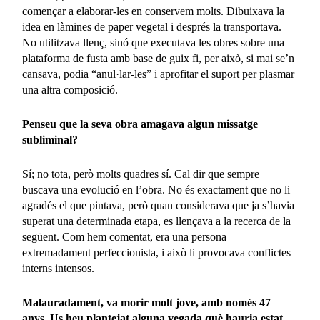
començar a elaborar-les en conservem molts. Dibuixava la
idea en làmines de paper vegetal i després la transportava.
No utilitzava llenç, sinó que executava les obres sobre una
plataforma de fusta amb base de guix fi, per això, si mai se’n
cansava, podia “anul·lar-les” i aprofitar el suport per plasmar
una altra composició.
Penseu que la seva obra amagava algun missatge
subliminal?
Sí; no tota, però molts quadres sí. Cal dir que sempre
buscava una evolució en l’obra. No és exactament que no li
agradés el que pintava, però quan considerava que ja s’havia
superat una determinada etapa, es llençava a la recerca de la
següent. Com hem comentat, era una persona
extremadament perfeccionista, i això li provocava conflictes
interns intensos.
Malauradament, va morir molt jove, amb només 47
anys. Us heu plantejat alguna vegada què hauria estat