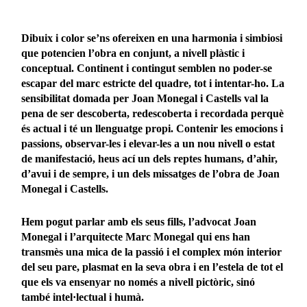
Dibuix i color se’ns ofereixen en una harmonia i simbiosi
que potencien l’obra en conjunt, a nivell plàstic i
conceptual. Continent i contingut semblen no poder-se
escapar del marc estricte del quadre, tot i intentar-ho. La
sensibilitat domada per Joan Monegal i Castells val la
pena de ser descoberta, redescoberta i recordada perquè
és actual i té un llenguatge propi. Contenir les emocions i
passions, observar-les i elevar-les a un nou nivell o estat
de manifestació, heus ací un dels reptes humans, d’ahir,
d’avui i de sempre, i un dels missatges de l’obra de Joan
Monegal i Castells.
Hem pogut parlar amb els seus fills, l’advocat Joan
Monegal i l’arquitecte Marc Monegal qui ens han
transmès una mica de la passió i el complex món interior
del seu pare, plasmat en la seva obra i en l’estela de tot el
que els va ensenyar no només a nivell pictòric, sinó
també intel·lectual i humà.