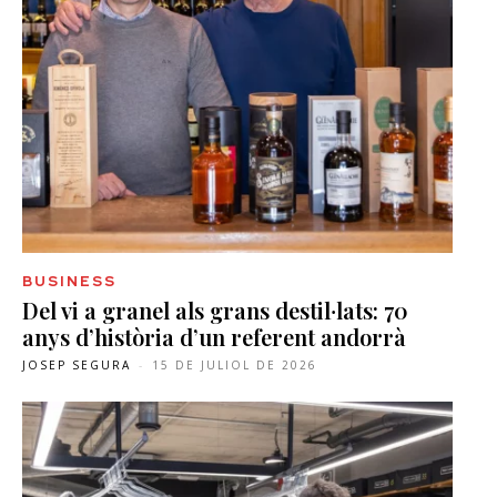
BUSINESS
Del vi a granel als grans destil·lats: 70
anys d’història d’un referent andorrà
JOSEP SEGURA
-
15 DE JULIOL DE 2026