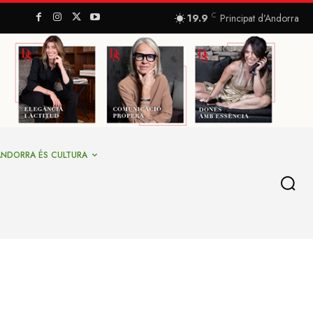
C
19.9
Principat d’Andorra
ANDORRA ÉS CULTURA