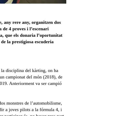
e, any rere any, organitzen dos
 de 4 proves i l’escenari
a, que els donaria l’oportunitat
de la prestigiosa escuderia
la disciplina del kàrting, on ha
m un campionat del món (2018), de
l 2019. Anteriorment va ser campió
 dos monstres de l’automobilisme,
 a joves pilots a la fórmula 4, i
r participar és, no haver pres part