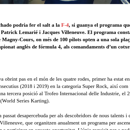
hado podria fer el salt a la
F-4
, si guanya el programa qu
 Patrick Lemarié i Jacques Villeneuve. El programa consta
de Magny-Cours, on més de 100 pilots opten a una sola plaç
ampionat anglès de fórmula 4, als comandaments d’un cotxe 
 obrint pas en el món de les quatre rodes, primer ha estat en 
nsecutius (2018 i 2019) en la categoria Super Rock, així co
 una tercera posició al Trofeo Internacional delle Industrie, e
(World Series Karting).
a passat desapercebuda per als descobridors de nous talents i
Villeneuve, que organitzen anualment un programa per ascendir
a participar en aquesta oportunitat. L’únic requisit per a pode