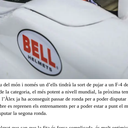
u del món i només un d’ells tindrà la sort de pujar a un F-4 de
de la categoria, el més potent a nivell mundial, la pròxima te
 i l’Àlex ja ha aconseguit passar de ronda per a poder disputar
mbre es reprenen els entrenaments per a poder estar a punt el m
isputar la segona ronda.
lgrat que sap que la fita és força complicada, és molt optimi