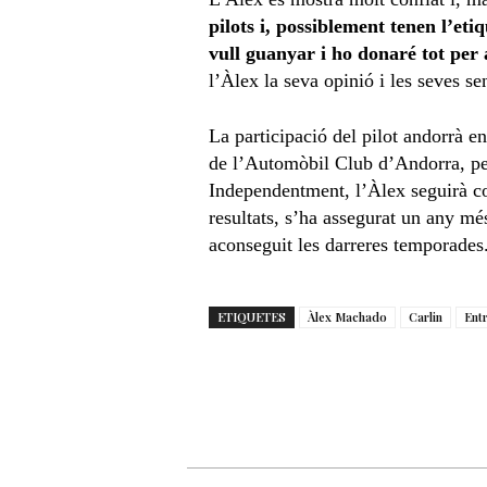
pilots i, possiblement tenen l’eti
vull guanyar i ho donaré tot per 
l’Àlex la seva opinió i les seves se
La participació del pilot andorrà e
de l’Automòbil Club d’Andorra, per
Independentment, l’Àlex seguirà com
resultats, s’ha assegurat un any més
aconseguit les darreres temporades
ETIQUETES
Àlex Machado
Carlin
Ent