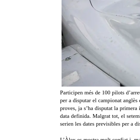
Participen més de 100 pilots d’arre
per a disputar el campionat anglès 
proves, ja s’ha disputat la primera
data definida. Malgrat tot, el sete
serien les dates previsibles per a d
L’Àlex es mostra molt confiat i, ma