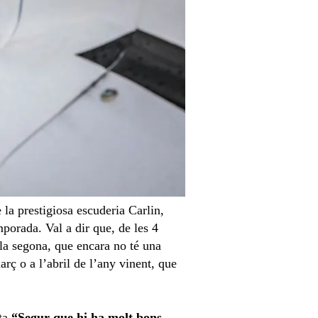
 la prestigiosa escuderia Carlin,
mporada. Val a dir que, de les 4
 la segona, que encara no té una
arç o a l’abril de l’any vinent, que
sta
“Segur que hi ha molt bons