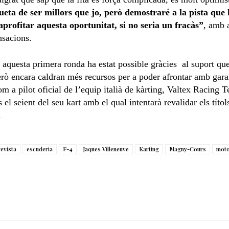
queta de ser millors que jo, però demostraré a la pista que 
aprofitar aquesta oportunitat, si no seria un fracàs”
, amb 
nsacions.
n aquesta primera ronda ha estat possible gràcies al suport que
ò encara caldran més recursos per a poder afrontar amb garant
 a pilot oficial de l’equip italià de kàrting, Valtex Racing T
 el seient del seu kart amb el qual intentarà revalidar els títo
.
revista
escuderia
F-4
Jaques Villeneuve
Karting
Magny-Cours
mot