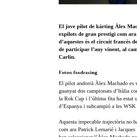
El jove pilot de kàrting Àlex Mac
expilots de gran prestigi com ara
d’aquestes és el circuit francès 
de participar l’any vinent, al c
Carlin.
Fotos: feedracing
El pilot andorrà Àlex Machado es va
guanyat dos campionats d’Itàlia co
la Rok Cup i l’última fita ha estat
d’Espanya i subcampió a les WSK 
Aquesta impecable trajectòria no h
com ara Patrick Lemarié i Jacques 
han seleccionat l’Àlex Machado per 