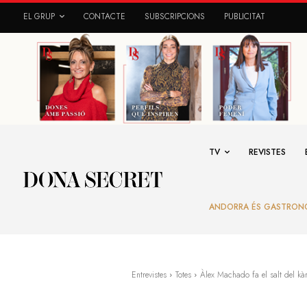
EL GRUP
CONTACTE
SUBSCRIPCIONS
PUBLICITAT
TV
REVISTES
ANDORRA ÉS GASTRON
Entrevistes
Totes
Àlex Machado fa el salt del kàr