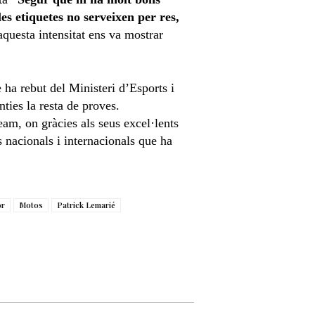
les etiquetes no serveixen per res,
aquesta intensitat ens va mostrar
 ha rebut del Ministeri d’Esports i
ies la resta de proves.
eam, on gràcies als seus excel·lents
ls nacionals i internacionals que ha
or
Motos
Patrick Lemarié