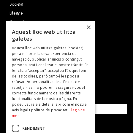
Societat
Lifestyle
Cultura i art
×
Entrevistes
Aquest lloc web utilitza
galetes
Gastronomia
Aquest lloc web utilitza galetes (cookies)
TV
per a millorar la seva experiència de
Plans per fer
navegació, publicar anuncis o contingut
personalitzat i analitzar el nostre trànsit. En
Revistes
fer clic a “acceptar”, accepteu l’ús que fem
de les cookies, però també les podeu
refusar i/o personalitzar-les. En cas de
SUBSCRIU-TE A LA NOSTRA NEWSLETTER!
rebutjar-les, no podrem assegurar-vos el
correcte funcionament de les diferents
funcionalitats de la nostra pàgina. En
Correu electrònic*
podeu veure els detalls, així com el nostre
avís legal i política de privacitat.
Llegir-ne
més
Accepto la
política de privacitat
RENDIMENT