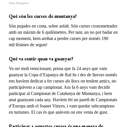
Foto: Fotoesport
Què són les curses de muntanya?
Són pujades en costa, sobre asfalt. Són curses cronometrades
amb un màxim de 6 quilòmetres. Per tant, un no pot badar en
cap moment, hem arribat a perdre curses per només 190
mil·lèsimes de segon!
Què va sentir quan va guanyar?
Va ser molt emocionant, pensa que fa 24 anys que vam
guanyar la Copa d’Espanya de Ral·lis i des de llavors només
ens havíem dedicat a fer curses als llocs on teníem amics, no
participàvem a cap campionat. Ara fa 6 anys vam decidir
participar al Campionat de Catalunya de Muntanya, i hem
anat guanyant cada any. Havíem fet un parell de Campionats
d’Europa amb el Joanet Vinyes, i vam quedar subcampions
en turismes. El cas és que anàvem on ens venia de gust.
Participar a aquestes curses és una manera de