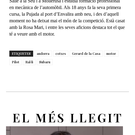
Salle a la Seu i a Mollerusa i estudia formació professional
en mecànica de l’automòbil. Als 18 anys fa la seva primera
cursa, la Pujada al port d’Envalira amb neu, i des d’aquell
moment no ha deixat mai el món de la competició. Està casat
amb la Rosa Mari, i entre les seves aficions destaca tot el que
té a veure amb el motor.
ETIQUETES
andorra
cotxes
Gerard de la Casa
motor
Pilot
Ral·li
Subaru
EL MÉS LLEGIT