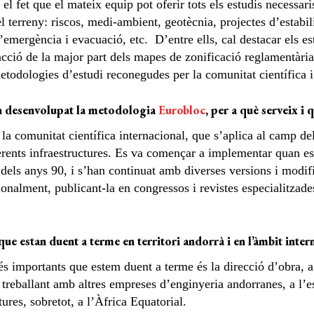
el fet que el mateix equip pot oferir tots els estudis necessar
l terreny: riscos, medi-ambient, geotècnia, projectes d’estabili
’emergència i evacuació, etc. D’entre ells, cal destacar els es
acció de la major part dels mapes de zonificació reglamentàri
etodologies d’estudi reconegudes per la comunitat científica i
n desenvolupat la metodologia
Eurobloc
, per a què serveix i 
 comunitat científica internacional, que s’aplica al camp dels
rents infraestructures. Es va començar a implementar quan es v
dels anys 90, i s’han continuat amb diverses versions i modific
onalment, publicant-la en congressos i revistes especialitzades
que estan duent a terme en territori andorrà i en l’àmbit inter
és importants que estem duent a terme és la direcció d’obra, a 
treballant amb altres empreses d’enginyeria andorranes, a l’es
tures, sobretot, a l’Àfrica Equatorial.