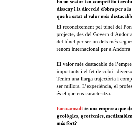
En un sector tan competitiu i evol
disseny i la direcció d’obra per a 
que ha estat el valor més destacab
El reconeixement pel túnel del Pont
projecte, des del Govern d’Andorra
del túnel per ser un dels més seg
renom internacional per a Andorra 
El valor més destacable de l’empres
importants i el fet de cobrir divers
Tenim una llarga trajectòria i com
ser millors. L’experiència, el profe
és el que ens caracteritza.
Euroconsult
és una empresa que dest
geològics, geotècnics, mediambienta
més fort?