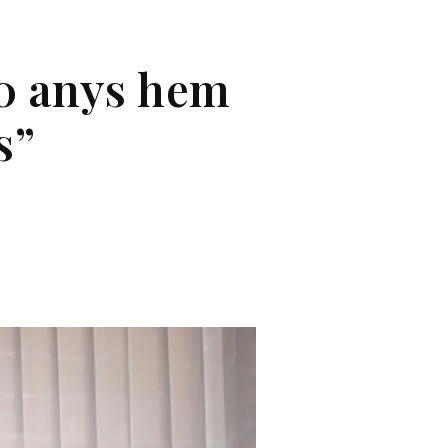
 30 anys hem
s”