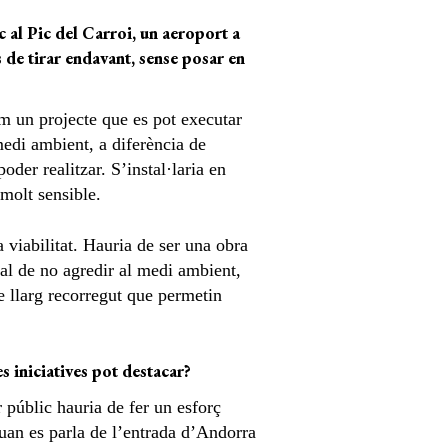
ic al Pic del Carroi, un aeroport a
 de tirar endavant, sense posar en
om un projecte que es pot executar
medi ambient, a diferència de
er realitzar. S’instal·laria en
molt sensible.
a viabilitat. Hauria de ser una obra
 tal de no agredir al medi ambient,
de llarg recorregut que permetin
 iniciatives pot destacar?
or públic hauria de fer un esforç
 Quan es parla de l’entrada d’Andorra