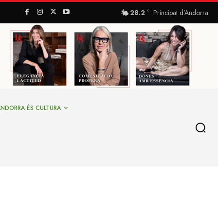
C
28.2
Principat d’Andorra
ANDORRA ÉS CULTURA