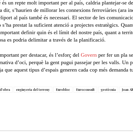
é és un repte molt important per al país, caldria plantejar-se 
 dir, s’haurien de millorar les connexions ferroviàries (ara in
iport al país també és necessari. El sector de les comunicaci
 s’ha prestat la suficient atenció a projectes estratègics. Quan
mportant definir quin és el límit del nostre país, quant a territ
osa es podria delimitar a través de la planificació.
important per destacar, és l’esforç del
Govern
per fer un pla se
nativa d’oci, perquè la gent pugui passejar per les valls. Un p
 ja que aquest tipus d’espais generen cada cop més demanda tu
 d'obra
enginyeria del terreny
Eurobloc
Euroconsult
geotècnia
Joan Al