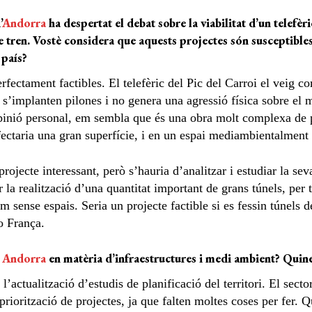
’
Andorra
ha despertat el debat sobre la viabilitat d’un telefèr
 tren. Vostè considera que aquests projectes són susceptibles
 país?
rfectament factibles. El telefèric del Pic del Carroi el veig c
s’implanten pilones i no genera una agressió física sobre el 
pinió personal, em sembla que és una obra molt complexa de pod
fectaria una gran superfície, i en un espai mediambientalment 
rojecte interessant, però s’hauria d’analitzar i estudiar la sev
r la realització d’una quantitat important de grans túnels, per
m sense espais. Seria un projecte factible si es fessin túnels 
 França.
a
Andorra
en matèria d’infraestructures i medi ambient? Quines
 l’actualització d’estudis de planificació del territori. El sect
 priorització de projectes, ja que falten moltes coses per fer.