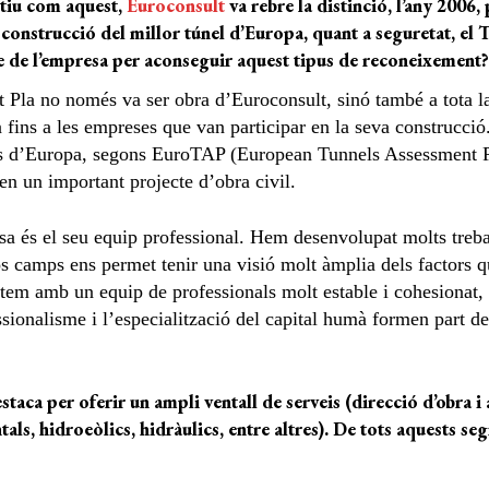
utiu com aquest,
Euroconsult
va rebre la distinció, l’any 2006,
la construcció del millor túnel d’Europa, quant a seguretat, el
le de l’empresa per aconseguir aquest tipus de reconeixement?
 Pla no només va ser obra d’Euroconsult, sinó també a tota la
 fins a les empreses que van participar en la seva construcció
urs d’Europa, segons EuroTAP (European Tunnels Assessment 
en un important projecte d’obra civil.
a és el seu equip professional. Hem desenvolupat molts treball
os camps ens permet tenir una visió molt àmplia dels factors qu
ptem amb un equip de professionals molt estable i cohesionat, 
ssionalisme i l’especialització del capital humà formen part de
aca per oferir un ampli ventall de serveis (direcció d’obra i a
ls, hidroeòlics, hidràulics, entre altres). De tots aquests se