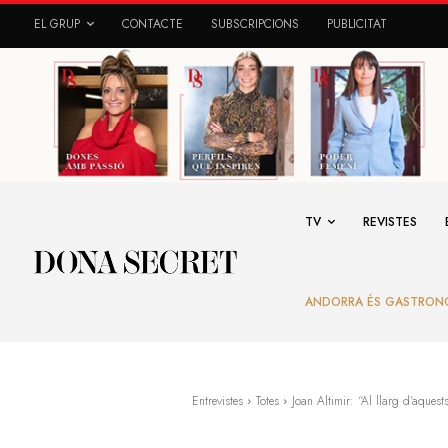
EL GRUP
CONTACTE
SUBSCRIPCIONS
PUBLICITAT
TV
REVISTES
ANDORRA ÉS GASTRON
Entrevistes
Totes
Joan Altimir: “Al llarg d’aquest