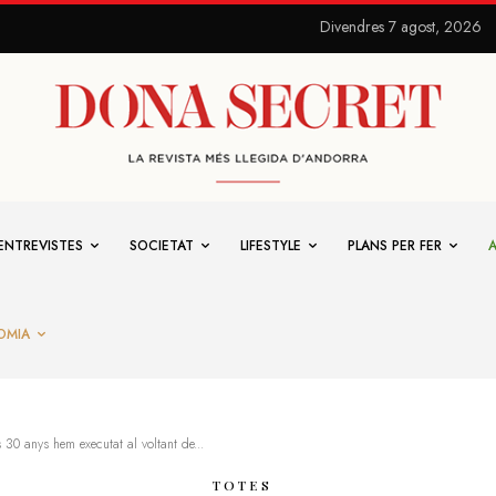
Divendres 7 agost, 2026
ENTREVISTES
SOCIETAT
LIFESTYLE
PLANS PER FER
OMIA
s 30 anys hem executat al voltant de...
TOTES