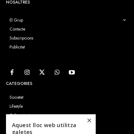
NOSALTRES
El Grup
Contacte
Subscripcions
Publicitat
CATEGORIES
Societat
Lifestyle
Cultura i art
×
Entrevistes
Aquest lloc web utilitza
galetes
Gastronomia