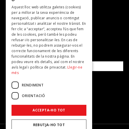
Aquest lloc web utilitza galetes (cookies)
TV
per a millorar la seva experiència de
Plans per fer
navegació, publicar anuncis o contingut
personalitzat i analitzar el nostre trànsit. En
Revistes
fer clic a “acceptar”, accepteu l’ús que fem
de les cookies, però també les podeu
refusar i/o personalitzar-les. En cas de
SUBSCRIU-TE A LA NOSTRA NEWSLETTER!
rebutjar-les, no podrem assegurar-vos el
correcte funcionament de les diferents
funcionalitats de la nostra pàgina. En
Correu electrònic*
podeu veure els detalls, així com el nostre
avís legal i política de privacitat.
Llegir-ne
més
Accepto la
política de privacitat
RENDIMENT
ORIENTACIÓ
ACCEPTA-HO TOT
REBUTJA-HO TOT