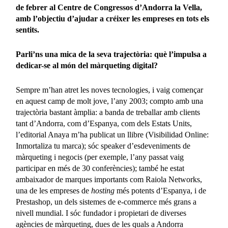
de febrer al Centre de Congressos d’Andorra la Vella,
amb l’objectiu d’ajudar a créixer les empreses en tots els
sentits.
Parli’ns una mica de la seva trajectòria: què l’impulsa a
dedicar-se al món del màrqueting digital?
Sempre m’han atret les noves tecnologies, i vaig començar
en aquest camp de molt jove, l’any 2003; compto amb una
trajectòria bastant àmplia: a banda de treballar amb clients
tant d’Andorra, com d’Espanya, com dels Estats Units,
l’editorial Anaya m’ha publicat un llibre (Visibilidad Online:
Inmortaliza tu marca); sóc speaker d’esdeveniments de
màrqueting i negocis (per exemple, l’any passat vaig
participar en més de 30 conferències); també he estat
ambaixador de marques importants com Raiola Networks,
una de les empreses de
hosting
més potents d’Espanya, i de
Prestashop, un dels sistemes de e-commerce més grans a
nivell mundial. I sóc fundador i propietari de diverses
agències de màrqueting, dues de les quals a Andorra