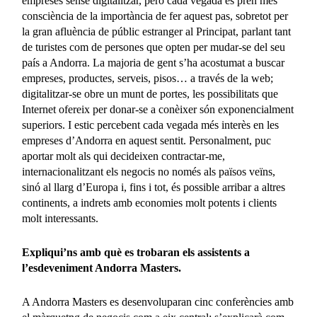
empreses sense digitalitzar, però cada vegada es pren més
consciència de la importància de fer aquest pas, sobretot per
la gran afluència de públic estranger al Principat, parlant tant
de turistes com de persones que opten per mudar-se del seu
país a Andorra. La majoria de gent s’ha acostumat a buscar
empreses, productes, serveis, pisos… a través de la web;
digitalitzar-se obre un munt de portes, les possibilitats que
Internet ofereix per donar-se a conèixer són exponencialment
superiors. I estic percebent cada vegada més interès en les
empreses d’Andorra en aquest sentit. Personalment, puc
aportar molt als qui decideixen contractar-me,
internacionalitzant els negocis no només als països veïns,
sinó al llarg d’Europa i, fins i tot, és possible arribar a altres
continents, a indrets amb economies molt potents i clients
molt interessants.
Expliqui’ns amb què es trobaran els assistents a
l’esdeveniment Andorra Masters.
A Andorra Masters es desenvoluparan cinc conferències amb