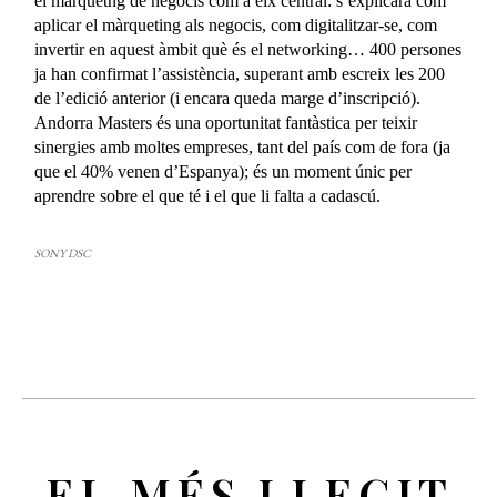
el màrquetng de negocis com a eix central: s’explicarà com
aplicar el màrqueting als negocis, com digitalitzar-se, com
invertir en aquest àmbit què és el networking… 400 persones
ja han confirmat l’assistència, superant amb escreix les 200
de l’edició anterior (i encara queda marge d’inscripció).
Andorra Masters és una oportunitat fantàstica per teixir
sinergies amb moltes empreses, tant del país com de fora (ja
que el 40% venen d’Espanya); és un moment únic per
aprendre sobre el que té i el que li falta a cadascú.
SONY DSC
EL MÉS LLEGIT