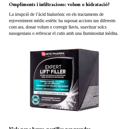
Ompliments i infiltracions: volum o hidratació?
La irrupció de l’àcid hialurònic en els tractaments de
rejoveniment mèdic-estètic ha suposat accions tan diferents
com ara, donar volum o corregir llavis, suavitzar solcs
nasogenians o refrescar el cutis amb una lluminositat inèdita.
Vials per a beure, pastilles per prendre