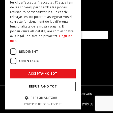
fer clic a “acceptar”, accepteu l’ús que fem
de les cookies, però també les podeu
refusar i/o personalitzar-les. En cas de
SUBSCRIU-TE A LA NOSTRA NEWSLETTER!
rebutjar-les, no podrem assegurar-vos el
correcte funcionament de les diferents
funcionalitats de la nostra pàgina. En
Correu electrònic*
podeu veure els detalls, així com el nostre
avís legal i política de privacitat.
Llegir-ne
més
Accepto la
política de privacitat
RENDIMENT
ORIENTACIÓ
ACCEPTA-HO TOT
REBUTJA-HO TOT
© 2026 - Dona Secret - Tots els drets reservats.
PERSONALITZAR
AVÍS LEGAL
POLÍTICA DE PRIVACITAT
POLÍTICA D’ÚS DE COOKIES
POWERED BY COOKIESCRIPT