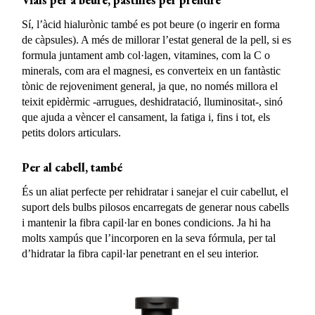
Sí, l’àcid hialurònic també es pot beure (o ingerir en forma
de càpsules). A més de millorar l’estat general de la pell, si es
formula juntament amb col·lagen, vitamines, com la C o
minerals, com ara el magnesi, es converteix en un fantàstic
tònic de rejoveniment general, ja que, no només millora el
teixit epidèrmic -arrugues, deshidratació, lluminositat-, sinó
que ajuda a vèncer el cansament, la fatiga i, fins i tot, els
petits dolors articulars.
Per al cabell, també
És un aliat perfecte per rehidratar i sanejar el cuir cabellut, el
suport dels bulbs pilosos encarregats de generar nous cabells
i mantenir la fibra capil·lar en bones condicions. Ja hi ha
molts xampús que l’incorporen en la seva fórmula, per tal
d’hidratar la fibra capil·lar penetrant en el seu interior.