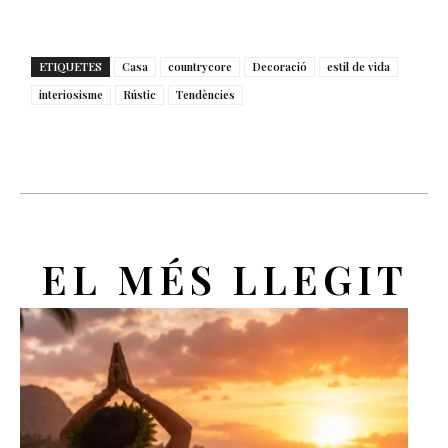
ETIQUETES
Casa
countrycore
Decoració
estil de vida
interiosisme
Rústic
Tendències
EL MÉS LLEGIT