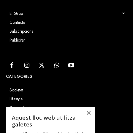
El Grup
Contacte
Subscripcions
Publicitat
CATEGORIES
Societat
Lifestyle
Cultura i art
×
Entrevistes
Aquest lloc web utilitza
galetes
Gastronomia