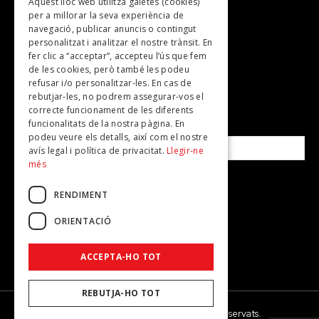
Aquest lloc web utilitza galetes (cookies)
TV
per a millorar la seva experiència de
Plans per fer
navegació, publicar anuncis o contingut
personalitzat i analitzar el nostre trànsit. En
Revistes
fer clic a “acceptar”, accepteu l’ús que fem
de les cookies, però també les podeu
refusar i/o personalitzar-les. En cas de
SUBSCRIU-TE A LA NOSTRA NEWSLETTER!
rebutjar-les, no podrem assegurar-vos el
correcte funcionament de les diferents
funcionalitats de la nostra pàgina. En
Correu electrònic*
podeu veure els detalls, així com el nostre
avís legal i política de privacitat.
Llegir-ne
més
Accepto la
política de privacitat
RENDIMENT
ORIENTACIÓ
ACCEPTA-HO TOT
REBUTJA-HO TOT
© 2026 - Dona Secret - Tots els drets reservats.