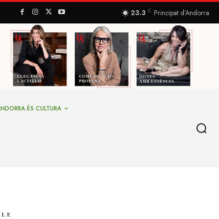
C
23.3
Principat d’Andorra
ANDORRA ÉS CULTURA
YLE