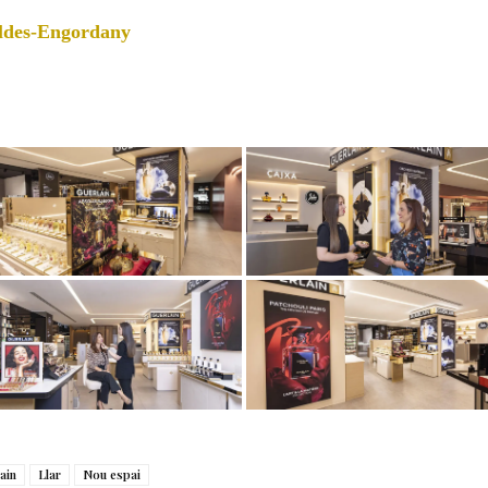
aldes-Engordany
ain
Llar
Nou espai