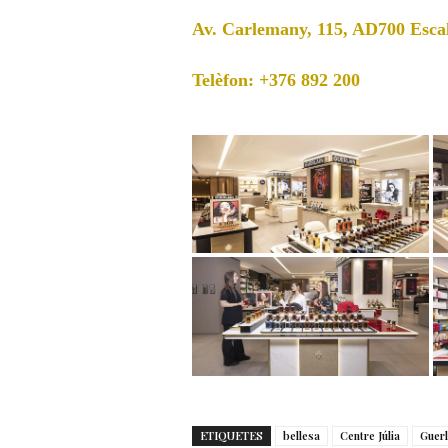
Av. Carlemany, 115, AD700 Esc
Telèfon: +376 892 200
ETIQUETES
bellesa
Centre Júlia
Guerl