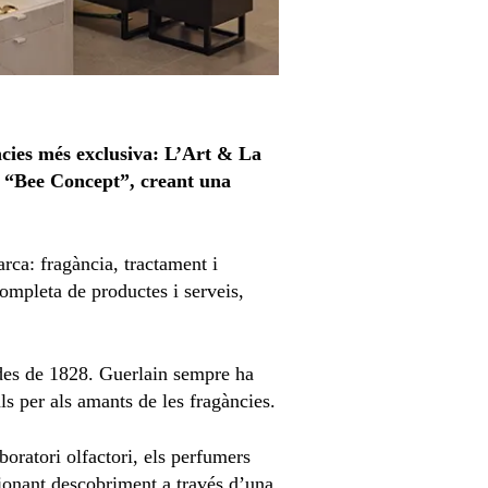
àncies més exclusiva: L’Art & La
n “Bee Concept”, creant una
rca: fragància, tractament i
ompleta de productes i serveis,
 des de 1828. Guerlain sempre ha
ls per als amants de les fragàncies.
oratori olfactori, els perfumers
cionant descobriment a través d’una