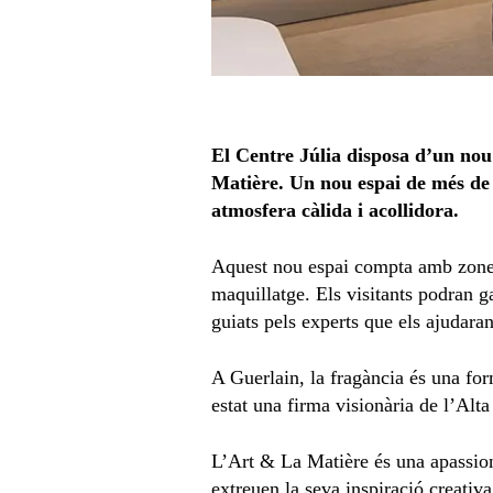
El Centre
Júlia disposa d’un nou
Matière. Un nou espai de més de 
atmosfera càlida i acollidora.
Aquest nou espai compta amb zones 
maquillatge. Els visitants podran g
guiats pels experts que els ajudaran
A Guerlain, la fragància és una fo
estat una firma visionària de l’Alt
L’Art & La Matière és una apassiona
extreuen la seva inspiració creativ