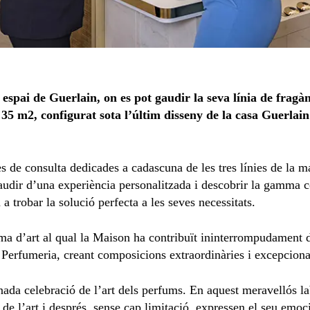
 espai de Guerlain, on es pot gaudir la seva línia de frag
35 m2, configurat sota l’últim disseny de la casa Guerlai
de consulta dedicades a cadascuna de les tres línies de la ma
audir d’una experiència personalitzada i descobrir la gamma c
 a trobar la solució perfecta a les seves necessitats.
rma d’art al qual la Maison ha contribuït ininterrompudament
a Perfumeria, creant composicions extraordinàries i excepciona
da celebració de l’art dels perfums. En aquest meravellós lab
a de l’art i després, sense cap limitació, expressen el seu emo