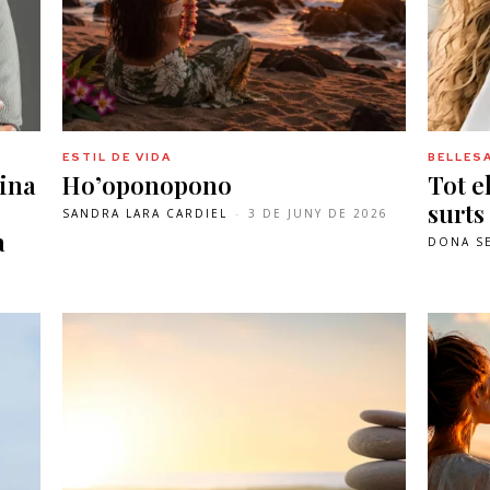
ESTIL DE VIDA
BELLESA
ina
Ho’oponopono
Tot e
surts
SANDRA LARA CARDIEL
-
3 DE JUNY DE 2026
a
DONA S