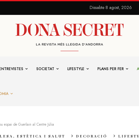
Dissabte 8 agost, 2026
ENTREVISTES
SOCIETAT
LIFESTYLE
PLANS PER FER
OMIA
ou espai de Guerlain al Centre Júlia
LESA, ESTÈTICA I SALUT
DECORACIÓ
LIFEST