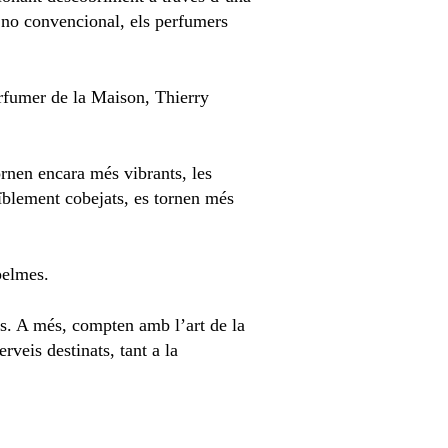
m no convencional, els perfumers
erfumer de la Maison, Thierry
ornen encara més vibrants, les
ïblement cobejats, es tornen més
pelmes.
les. A més, compten amb l’art de la
veis destinats, tant a la