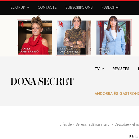
EL GRUP
CONTACTE
SUBSCRIPCIONS
PUBLICITAT
TV
REVISTES
ANDORRA ÉS GASTRON
Lifestyle
Bellesa, estètica i salut
Descobreix el n
BEL