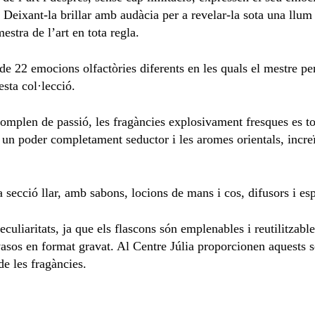
. Deixant-la brillar amb audàcia per a revelar-la sota una llu
estra de l’art en tota regla.
de 22 emocions olfactòries diferents en les quals el mestre p
esta col·lecció.
s’omplen de passió, les fragàncies explosivament fresques es t
 un poder completament seductor i les aromes orientals, incre
secció llar, amb sabons, locions de mans i cos, difusors i es
eculiaritats, ja que els flascons són emplenables i reutilitzab
asos en format gravat. Al Centre Júlia proporcionen aquests ser
de les fragàncies.