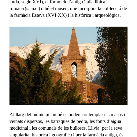
tardà, segle XVI), el fòrum de l’antiga ‘iulia libica’
romana (s.i a.c.) o bé el museu, que incorpora la col·lecció de
la farmàcia Esteva (XVI-XX) i la històrica i arqueològica.
Al llarg del municipi també es poden contemplar els masos i
veïnats dispersos, les barraques de pedra, les fonts d’aigua
medicinal i les comunals de les bulloses. Llívia, per la seva
singularitat històrica i geogràfica i per la farmàcia antiga, és