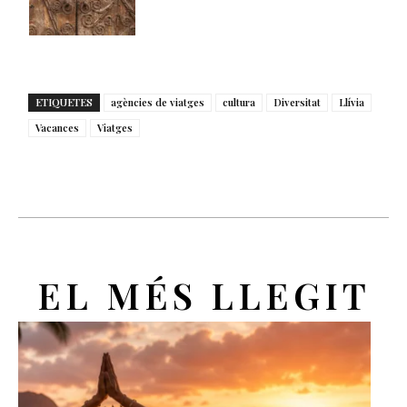
ETIQUETES
agències de viatges
cultura
Diversitat
Llívia
Vacances
Viatges
EL MÉS LLEGIT