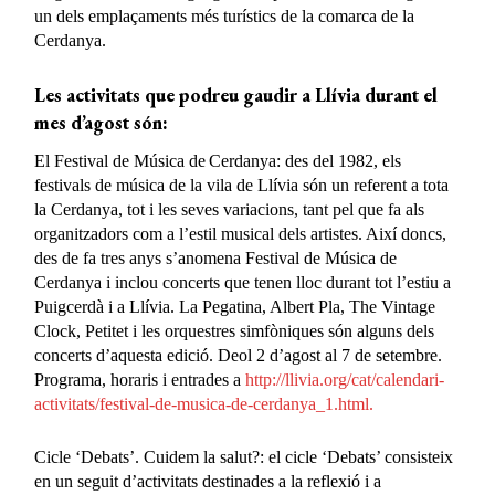
un dels emplaçaments més turístics de la comarca de la
Cerdanya.
Les activitats que podreu gaudir a Llívia durant el
mes d’agost són:
El Festival de Música de Cerdanya: des del 1982, els
festivals de música de la vila de Llívia són un referent a tota
la Cerdanya, tot i les seves variacions, tant pel que fa als
organitzadors com a l’estil musical dels artistes. Així doncs,
des de fa tres anys s’anomena Festival de Música de
Cerdanya i inclou concerts que tenen lloc durant tot l’estiu a
Puigcerdà i a Llívia. La Pegatina, Albert Pla, The Vintage
Clock, Petitet i les orquestres simfòniques són alguns dels
concerts d’aquesta edició. Deol 2 d’agost al 7 de setembre.
Programa, horaris i entrades a
http://llivia.org/cat/calendari-
activitats/festival-de-musica-de-cerdanya_1.html.
Cicle ‘Debats’. Cuidem la salut?: el cicle ‘Debats’ consisteix
en un seguit d’activitats destinades a la reflexió i a