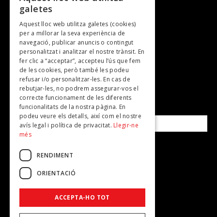
galetes
Gastronomia
Aquest lloc web utilitza galetes (cookies)
TV
per a millorar la seva experiència de
Plans per fer
navegació, publicar anuncis o contingut
personalitzat i analitzar el nostre trànsit. En
Revistes
fer clic a “acceptar”, accepteu l’ús que fem
de les cookies, però també les podeu
refusar i/o personalitzar-les. En cas de
SUBSCRIU-TE A LA NOSTRA NEWSLETTER!
rebutjar-les, no podrem assegurar-vos el
correcte funcionament de les diferents
funcionalitats de la nostra pàgina. En
Correu electrònic*
podeu veure els detalls, així com el nostre
avís legal i política de privacitat.
Llegir-ne
més
Accepto la
política de privacitat
RENDIMENT
ORIENTACIÓ
ACCEPTA-HO TOT