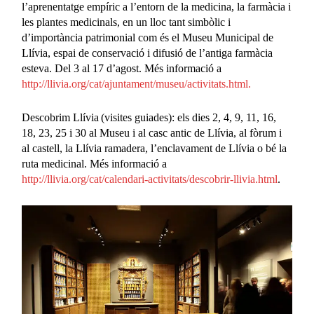
l’aprenentatge empíric a l’entorn de la medicina, la farmàcia i
les plantes medicinals, en un lloc tant simbòlic i
d’importància patrimonial com és el Museu Municipal de
Llívia, espai de conservació i difusió de l’antiga farmàcia
esteva. Del 3 al 17 d’agost. Més informació a
http://llivia.org/cat/ajuntament/museu/activitats.html.
Descobrim Llívia (visites guiades): els dies 2, 4, 9, 11, 16,
18, 23, 25 i 30 al Museu i al casc antic de Llívia, al fòrum i
al castell, la Llívia ramadera, l’enclavament de Llívia o bé la
ruta medicinal. Més informació a
http://llivia.org/cat/calendari-activitats/descobrir-llivia.html
.