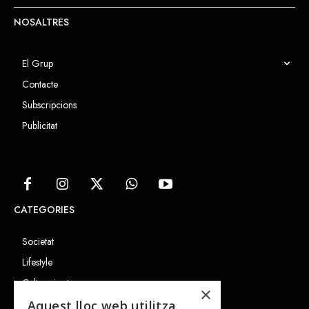
NOSALTRES
El Grup
Contacte
Subscripcions
Publicitat
CATEGORIES
Societat
Lifestyle
Cultura i art
×
Entrevistes
Aquest lloc web utilitza