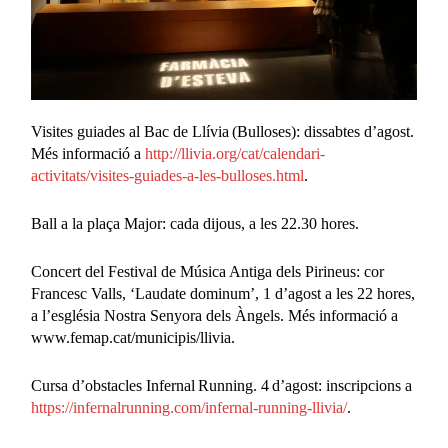
Visites guiades al Bac de Llívia (Bulloses): dissabtes d’agost.
Més informació a
http://llivia.org/cat/calendari-
activitats/visites-guiades-a-les-bulloses.html
.
Ball a la plaça Major: cada dijous, a les 22.30 hores.
Concert del Festival de Música Antiga dels Pirineus: cor
Francesc Valls, ‘Laudate dominum’, 1 d’agost a les 22 hores,
a l’església Nostra Senyora dels Àngels. Més informació a
www.femap.cat/municipis/llivia.
Cursa d’obstacles Infernal Running. 4 d’agost: inscripcions a
https://infernalrunning.com/infernal-running-llivia/
.