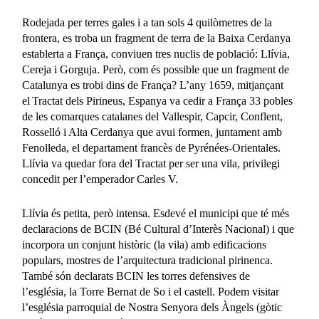
Rodejada per terres gales i a tan sols 4 quilòmetres de la
frontera, es troba un fragment de terra de la Baixa Cerdanya
establerta a França, conviuen tres nuclis de població: Llívia,
Cereja i Gorguja. Però, com és possible que un fragment de
Catalunya es trobi dins de França? L’any 1659, mitjançant
el Tractat dels Pirineus, Espanya va cedir a França 33 pobles
de les comarques catalanes del Vallespir, Capcir, Conflent,
Rosselló i Alta Cerdanya que avui formen, juntament amb
Fenolleda, el departament francès de Pyrénées-Orientales.
Llívia va quedar fora del Tractat per ser una vila, privilegi
concedit per l’emperador Carles V.
Llívia és petita, però intensa. Esdevé el municipi que té més
declaracions de BCIN (Bé Cultural d’Interès Nacional) i que
incorpora un conjunt històric (la vila) amb edificacions
populars, mostres de l’arquitectura tradicional pirinenca.
També són declarats BCIN les torres defensives de
l’església, la Torre Bernat de So i el castell. Podem visitar
l’església parroquial de Nostra Senyora dels Àngels (gòtic