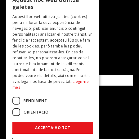
galetes
Gastronomia
Aquest lloc web utilitza galetes (cookies)
TV
per a millorar la seva experiència de
Plans per fer
navegació, publicar anuncis o contingut
personalitzat i analitzar el nostre trànsit. En
Revistes
fer clic a “acceptar”, accepteu l’ús que fem
de les cookies, però també les podeu
refusar i/o personalitzar-les. En cas de
SUBSCRIU-TE A LA NOSTRA NEWSLETTER!
rebutjar-les, no podrem assegurar-vos el
correcte funcionament de les diferents
funcionalitats de la nostra pàgina. En
Correu electrònic*
podeu veure els detalls, així com el nostre
avís legal i política de privacitat.
Llegir-ne
més
Accepto la
política de privacitat
RENDIMENT
ORIENTACIÓ
ACCEPTA-HO TOT