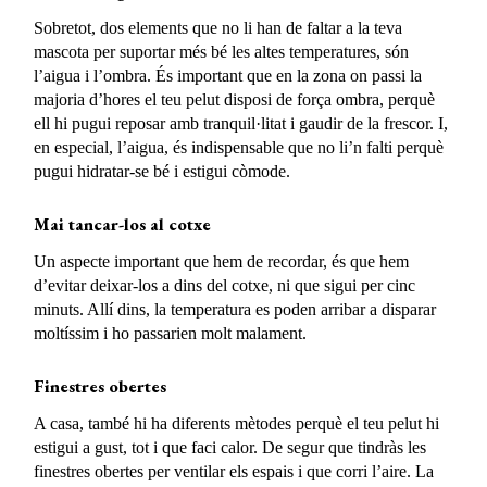
Sobretot, dos elements que no li han de faltar a la teva
mascota per suportar més bé les altes temperatures, són
l’aigua i l’ombra. És important que en la zona on passi la
majoria d’hores el teu pelut disposi de força ombra, perquè
ell hi pugui reposar amb tranquil·litat i gaudir de la frescor. I,
en especial, l’aigua, és indispensable que no li’n falti perquè
pugui hidratar-se bé i estigui còmode.
Mai tancar-los al cotxe
Un aspecte important que hem de recordar, és que hem
d’evitar deixar-los a dins del cotxe, ni que sigui per cinc
minuts. Allí dins, la temperatura es poden arribar a disparar
moltíssim i ho passarien molt malament.
Finestres obertes
A casa, també hi ha diferents mètodes perquè el teu pelut hi
estigui a gust, tot i que faci calor. De segur que tindràs les
finestres obertes per ventilar els espais i que corri l’aire. La