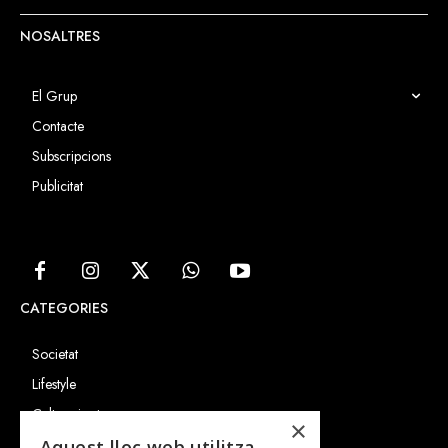
NOSALTRES
El Grup
Contacte
Subscripcions
Publicitat
CATEGORIES
Societat
Lifestyle
Cultura i art
×
Entrevistes
Aquest lloc web utilitza