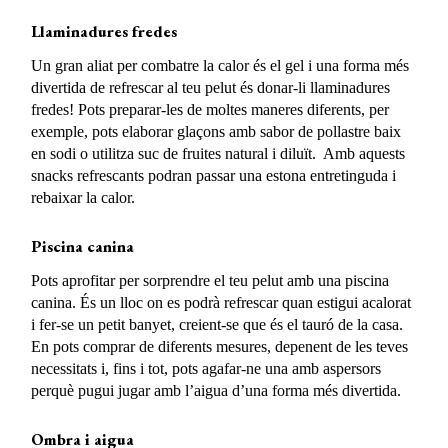
Llaminadures fredes
Un gran aliat per combatre la calor és el gel i una forma més
divertida de refrescar al teu pelut és donar-li llaminadures
fredes! Pots preparar-les de moltes maneres diferents, per
exemple, pots elaborar glaçons amb sabor de pollastre baix
en sodi o utilitza suc de fruites natural i diluït. Amb aquests
snacks refrescants podran passar una estona entretinguda i
rebaixar la calor.
Piscina canina
Pots aprofitar per sorprendre el teu pelut amb una piscina
canina. És un lloc on es podrà refrescar quan estigui acalorat
i fer-se un petit banyet, creient-se que és el tauró de la casa.
En pots comprar de diferents mesures, depenent de les teves
necessitats i, fins i tot, pots agafar-ne una amb aspersors
perquè pugui jugar amb l’aigua d’una forma més divertida.
Ombra i aigua