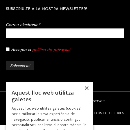
SUBSCRIU-TE A LA NOSTRA NEWSLETTER!
Correu electrònic*
Accepto la
política de privacitat
×
Aquest lloc web utilitza
galetes
© 2026 - Dona Secret - Tots els drets reservats.
Aquest lloc web utilitza galetes (cookies)
AVÍS LEGAL
POLÍTICA DE PRIVACITAT
POLÍTICA D’ÚS DE COOKIES
per a millorar la seva experiència de
navegació, publicar anuncis o contingut
personalitzat i analitzar el nostre trànsit. En