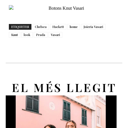
ETIQUETES
Chelsea
Hackett
home
Joieria Vasari
Knut
look
Prada
Vasari
EL MÉS LLEGIT