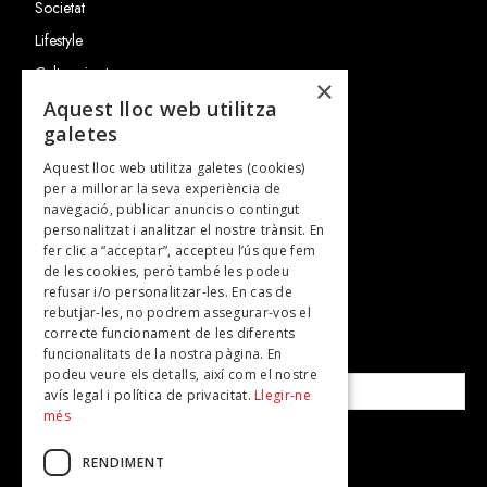
Societat
Lifestyle
Cultura i art
×
Entrevistes
Aquest lloc web utilitza
galetes
Gastronomia
Aquest lloc web utilitza galetes (cookies)
TV
per a millorar la seva experiència de
Plans per fer
navegació, publicar anuncis o contingut
personalitzat i analitzar el nostre trànsit. En
Revistes
fer clic a “acceptar”, accepteu l’ús que fem
de les cookies, però també les podeu
refusar i/o personalitzar-les. En cas de
SUBSCRIU-TE A LA NOSTRA NEWSLETTER!
rebutjar-les, no podrem assegurar-vos el
correcte funcionament de les diferents
funcionalitats de la nostra pàgina. En
Correu electrònic*
podeu veure els detalls, així com el nostre
avís legal i política de privacitat.
Llegir-ne
més
Accepto la
política de privacitat
RENDIMENT