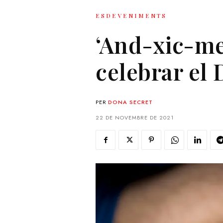
ESDEVENIMENTS
‘And-xic-me
celebrar el 
PER
DONA SECRET
22 DE NOVEMBRE DE 2021