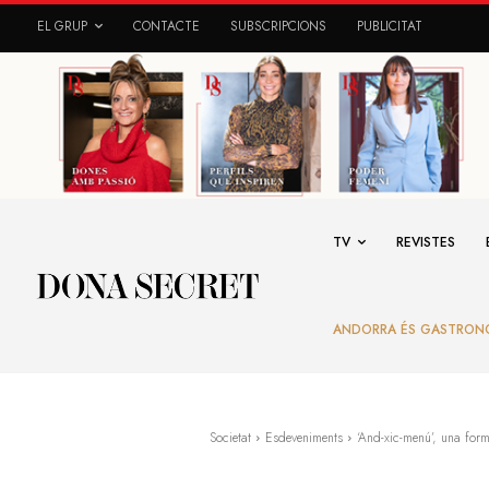
EL GRUP
CONTACTE
SUBSCRIPCIONS
PUBLICITAT
TV
REVISTES
ANDORRA ÉS GASTRON
Societat
Esdeveniments
‘And-xic-menú’, una form