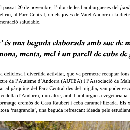
del passat 20 de novembre, l’olor de les hamburgueses del
food
del riu, al Parc Central, on els joves de Vatel Andorra i la di
imentació saludable.
’ és una beguda elaborada amb suc de m
mona, menta, mel i un parell de cubs de 
deliciosa i divertida activitat, que va permetre recaptar fon
ectre de l’Autisme d’Andorra (AUTEA) i l’Associació de Mala
r al pàrquing del Parc Central des del migdia, van poder esc
vedella d’Andorra, i un altre, amb hamburguesa vegetarian
ormatge cremós de Casa Raubert i ceba caramel·litzada. Els x
tosa ‘magranola’, una beguda refrescant ideada pels estudiant