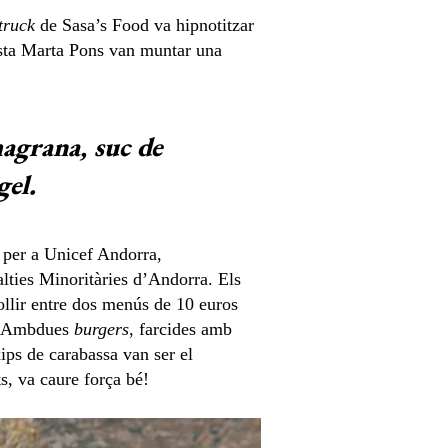
truck
de Sasa’s Food va hipnotitzar
etista Marta Pons van muntar una
agrana, suc de
gel.
s per a Unicef Andorra,
lties Minoritàries d’Andorra. Els
ollir entre dos menús de 10 euros
a. Ambdues
burgers
, farcides amb
ips de carabassa van ser el
s, va caure força bé!