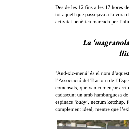
Des de les 12 fins a les 17 hores 
tot aquell que passejava a la vora 
activitat benèfica marcada per l’al
La ‘magranola
lli
‘And-xic-menú’ és el nom d’aquesta 
l’Associació del Trastorn de l’Esp
comensals, que van començar arriba
cadascun; un amb hamburguesa de 
espinacs ‘
baby
’, nectum ketchup, f
complement ideal, mentre que l’exi