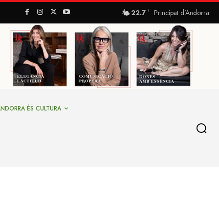
C
22.7
Principat d’Andorra
ANDORRA ÉS CULTURA