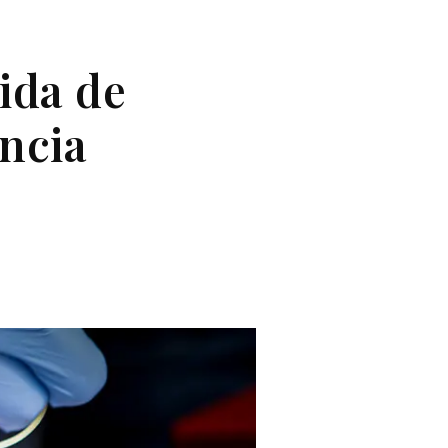
ida de
ància