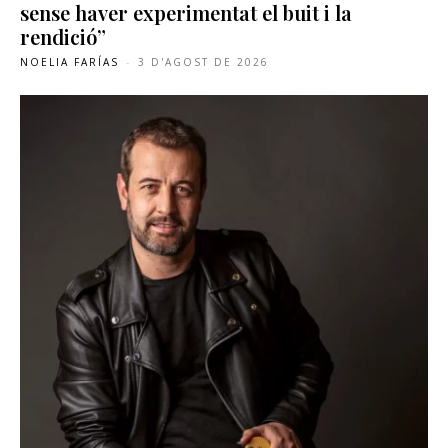
sense haver experimentat el buit i la
rendició”
NOELIA FARÍAS
-
3 D'AGOST DE 2026