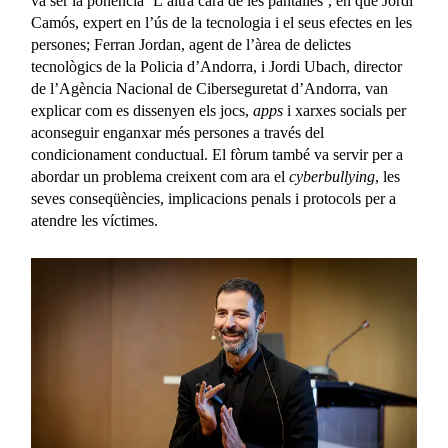
va ser la ponència ‘L’altra cara de les pantalles’, en què Jordi
Camós, expert en l’ús de la tecnologia i el seus efectes en les
persones; Ferran Jordan, agent de l’àrea de delictes
tecnològics de la Policia d’Andorra, i Jordi Ubach, director
de l’Agència Nacional de Ciberseguretat d’Andorra, van
explicar com es dissenyen els jocs,
apps
i xarxes socials per
aconseguir enganxar més persones a través del
condicionament conductual. El fòrum també va servir per a
abordar un problema creixent com ara el
cyberbullying
, les
seves conseqüències, implicacions penals i protocols per a
atendre les víctimes.