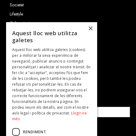
Societat
Lifestyle
Cultura i art
×
Entrevistes
Aquest lloc web utilitza
galetes
Gastronomia
Aquest lloc web utilitza galetes (cookies)
TV
per a millorar la seva experiència de
Plans per fer
navegació, publicar anuncis o contingut
personalitzat i analitzar el nostre trànsit. En
Revistes
fer clic a “acceptar”, accepteu l’ús que fem
de les cookies, però també les podeu
refusar i/o personalitzar-les. En cas de
SUBSCRIU-TE A LA NOSTRA NEWSLETTER!
rebutjar-les, no podrem assegurar-vos el
correcte funcionament de les diferents
funcionalitats de la nostra pàgina. En
Correu electrònic*
podeu veure els detalls, així com el nostre
avís legal i política de privacitat.
Llegir-ne
més
Accepto la
política de privacitat
RENDIMENT