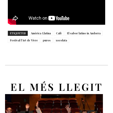
ETIQUETES
Amèrica Llatina
Cafè
El sabor latino in Andorra
Festival l’Art de Vivre
puros
xocolata
EL MÉS LLEGIT