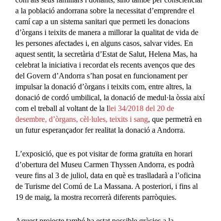
a la població andorrana sobre la necessitat d’emprendre el
camí cap a un sistema sanitari que permeti les donacions
d’òrgans i teixits de manera a millorar la qualitat de vida de
les persones afectades i, en alguns casos, salvar vides. En
aquest sentit, la secretària d’Estat de Salut, Helena Mas, ha
celebrat la iniciativa i recordat els recents avenços que des
del Govern d’Andorra s’han posat en funcionament per
impulsar la donació d’òrgans i teixits com, entre altres, la
donació de cordó umbilical, la donació de medul·la òssia així
com el treball al voltant de la l
lei
34/2018
del
20
de
desembre,
d’òrgans,
cèl·lules,
teixits
i
sang
, que permetrà en
un futur esperançador fer realitat la donació a Andorra.
L’exposició, que es pot visitar de forma gratuïta en horari
d’obertura del Museu Carmen Thyssen Andorra, es podrà
veure fins al 3 de juliol, data en què es traslladarà a l’oficina
de Turisme del Comú de La Massana. A posteriori, i fins al
19 de maig, la mostra recorrerà diferents parròquies.
Aquest projecte també ha estat possible gràcies a la