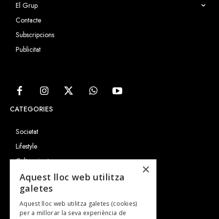
El Grup
Contacte
Subscripcions
Publicitat
CATEGORIES
Societat
Lifestyle
Cultura i art
×
Entrevistes
Aquest lloc web utilitza
galetes
Gastronomia
Aquest lloc web utilitza galetes (cookies)
TV
per a millorar la seva experiència de