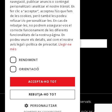
Plans per fer
navegació, publicar anuncis o contingut
personalitzat i analitzar el nostre trànsit. En
Revistes
fer clic a “acceptar”, accepteu l’ús que fem
de les cookies, però també les podeu
refusar i/o personalitzar-les. En cas de
SUBSCRIU-TE A LA NOSTRA NEWSLETTER!
rebutjar-les, no podrem assegurar-vos el
correcte funcionament de les diferents
funcionalitats de la nostra pàgina. En
Correu electrònic*
podeu veure els detalls, així com el nostre
avís legal i política de privacitat.
Llegir-ne
més
Accepto la
política de privacitat
RENDIMENT
ORIENTACIÓ
ACCEPTA-HO TOT
REBUTJA-HO TOT
© 2026 - Dona Secret - Tots els drets reservats.
PERSONALITZAR
POWERED BY COOKIESCRIPT