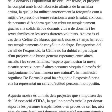
de la donació i l’oportunitat de vida. Per fer-ho, el projecte
ha comptat amb la col·laboració altruista de la mateixa
artista, la qual ja ha utilitzat anteriorment la fotografia com a
mitjà d’expressió de temes relacionats amb la salut, així com
de persones d’Andorra que han rebut un trasplantament
gràcies a la solidaritat de donants vius o de donants i les
seves famílies en les seves darreres voluntats. Aquest és el
cas de la Céline De Barros que amb només 27 anys ha rebut
tres trasplantaments de ronyó i un de fetge. Protagonista del
cartell de l’exposició, la Céline no ha dubtat en participar
d’un projecte que busca generar esperança entre altres
malalts i les seves famílies: “espero que mostrar la meva
cicatriu serveixi perquè altres persones visquin el procés del
trasplantament d’una manera més natural”, ha manifestat
orgullosa De Barros la qual ha afegit que l’exposició per a
ella ha representat un canvi d’actitud personal molt positiu.
Aquesta mostra és un més dels projectes que s’impulsen des
de l’Associació ATIDA, la qual no només treballa per donar
suport a les persones trasplantades o en procés de ser-ho, així
com als seus familiars i donants, sinó també per conscienciar