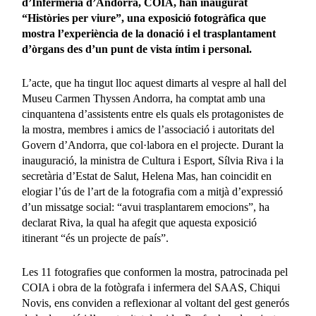
d’Infermeria d’Andorra, COIA, han inaugurat
“Històries per viure”, una exposició fotogràfica que
mostra l’experiència de la donació i el trasplantament
d’òrgans des d’un punt de vista íntim i personal.
L’acte, que ha tingut lloc aquest dimarts al vespre al hall del
Museu Carmen Thyssen Andorra, ha comptat amb una
cinquantena d’assistents entre els quals els protagonistes de
la mostra, membres i amics de l’associació i autoritats del
Govern d’Andorra, que col·labora en el projecte. Durant la
inauguració, la ministra de Cultura i Esport, Sílvia Riva i la
secretària d’Estat de Salut, Helena Mas, han coincidit en
elogiar l’ús de l’art de la fotografia com a mitjà d’expressió
d’un missatge social: “avui trasplantarem emocions”, ha
declarat Riva, la qual ha afegit que aquesta exposició
itinerant “és un projecte de país”.
Les 11 fotografies que conformen la mostra, patrocinada pel
COIA i obra de la fotògrafa i infermera del SAAS, Chiqui
Novis, ens conviden a reflexionar al voltant del gest generós