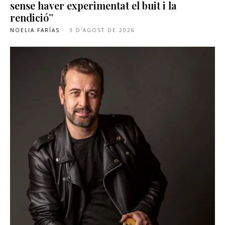
sense haver experimentat el buit i la
rendició”
NOELIA FARÍAS
-
3 D'AGOST DE 2026