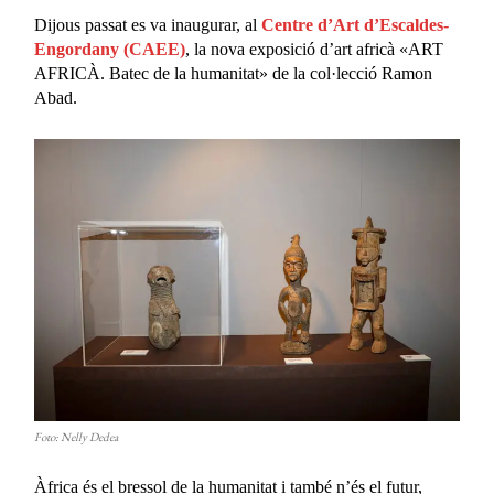
Dijous passat es va inaugurar, al
Centre d’Art d’Escaldes-
Engordany (CAEE)
, la nova exposició d’art africà «ART
AFRICÀ. Batec de la humanitat» de la col·lecció Ramon
Abad.
Foto: Nelly Dedea
Àfrica és el bressol de la humanitat i també n’és el futur,