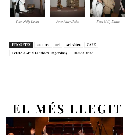
Foto: Nelly Dedea
Foto: Nelly Dedea
Foto: Nelly Dedea
ETIQUETES
andorra
art
Art Africà
CAEE
Centre d'Art d'Escaldes-Engordany
Ramon Abad
EL MÉS LLEGIT