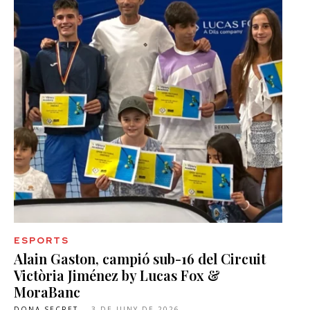
ESPORTS
Alain Gaston, campió sub-16 del Circuit
Victòria Jiménez by Lucas Fox &
MoraBanc
DONA SECRET
-
3 DE JUNY DE 2026