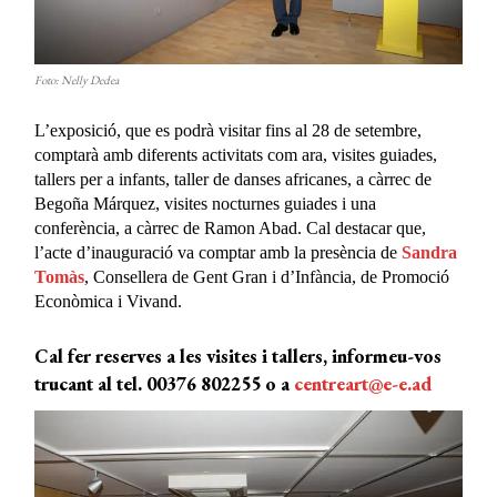
Foto: Nelly Dedea
L’exposició, que es podrà visitar fins al 28 de setembre,
comptarà amb diferents activitats com ara, visites guiades,
tallers per a infants, taller de danses africanes, a càrrec de
Begoña Márquez, visites nocturnes guiades i una
conferència, a càrrec de Ramon Abad. Cal destacar que,
l’acte d’inauguració va comptar amb la presència de
Sandra
Tomàs
, Consellera de Gent Gran i d’Infància, de Promoció
Econòmica i Vivand.
Cal fer reserves a les visites i tallers, informeu-vos
trucant al tel. 00376 802255 o a
centreart@e-e.ad