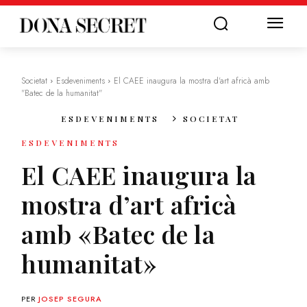
Societat
Esdeveniments
El CAEE inaugura la mostra d'art africà amb
"Batec de la humanitat"
ESDEVENIMENTS
SOCIETAT
ESDEVENIMENTS
El CAEE inaugura la
mostra d’art africà
amb «Batec de la
humanitat»
PER
JOSEP SEGURA