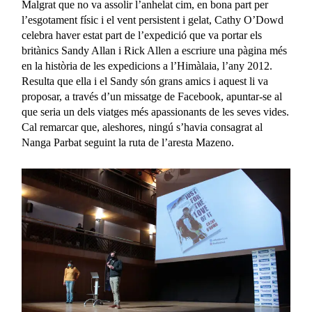
Malgrat que no va assolir l’anhelat cim, en bona part per
l’esgotament físic i el vent persistent i gelat, Cathy O’Dowd
celebra haver estat part de l’expedició que va portar els
britànics Sandy Allan i Rick Allen a escriure una pàgina més
en la història de les expedicions a l’Himàlaia, l’any 2012.
Resulta que ella i el Sandy són grans amics i aquest li va
proposar, a través d’un missatge de Facebook, apuntar-se al
que seria un dels viatges més apassionants de les seves vides.
Cal remarcar que, aleshores, ningú s’havia consagrat al
Nanga Parbat seguint la ruta de l’aresta Mazeno.