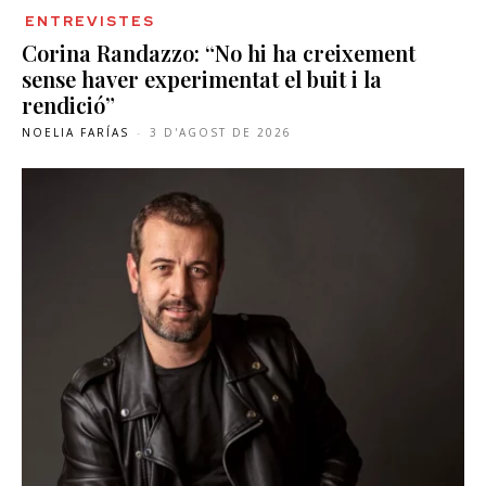
ENTREVISTES
Corina Randazzo: “No hi ha creixement
sense haver experimentat el buit i la
rendició”
NOELIA FARÍAS
-
3 D'AGOST DE 2026