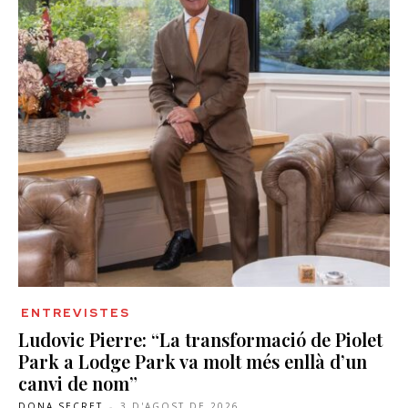
ENTREVISTES
Ludovic Pierre: “La transformació de Piolet
Park a Lodge Park va molt més enllà d’un
canvi de nom”
DONA SECRET
-
3 D'AGOST DE 2026