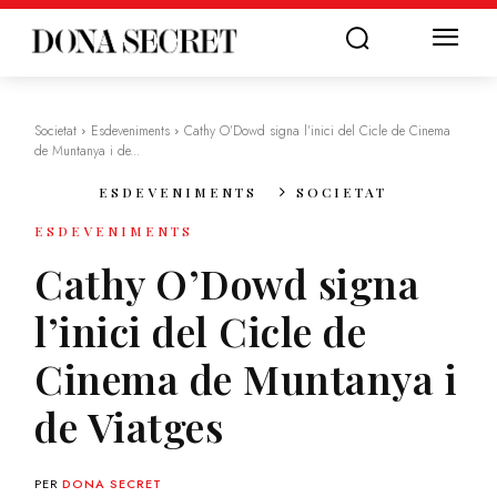
Societat
Esdeveniments
Cathy O’Dowd signa l’inici del Cicle de Cinema
de Muntanya i de...
ESDEVENIMENTS
SOCIETAT
ESDEVENIMENTS
Cathy O’Dowd signa
l’inici del Cicle de
Cinema de Muntanya i
de Viatges
PER
DONA SECRET