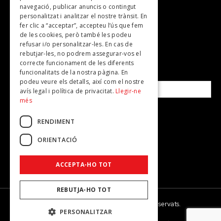
Plans per fer
navegació, publicar anuncis o contingut
personalitzat i analitzar el nostre trànsit. En
Revistes
fer clic a “acceptar”, accepteu l’ús que fem
de les cookies, però també les podeu
refusar i/o personalitzar-les. En cas de
SUBSCRIU-TE A LA NOSTRA NEWSLETTER!
rebutjar-les, no podrem assegurar-vos el
correcte funcionament de les diferents
funcionalitats de la nostra pàgina. En
Correu electrònic*
podeu veure els detalls, així com el nostre
avís legal i política de privacitat.
Llegir-ne
més
Accepto la
política de privacitat
RENDIMENT
ORIENTACIÓ
ACCEPTA-HO TOT
REBUTJA-HO TOT
© 2026 - Dona Secret - Tots els drets reservats.
PERSONALITZAR