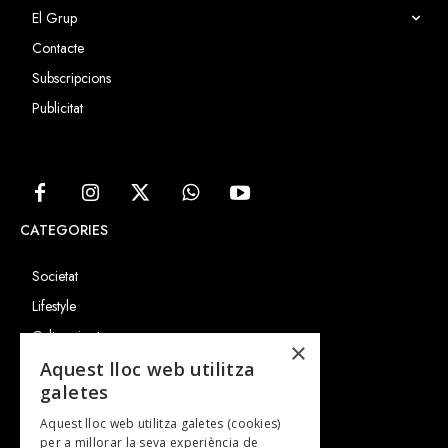
El Grup
Contacte
Subscripcions
Publicitat
CATEGORIES
Societat
Lifestyle
Cultura i art
×
Entrevistes
Aquest lloc web utilitza
galetes
Gastronomia
Aquest lloc web utilitza galetes (cookies)
TV
per a millorar la seva experiència de