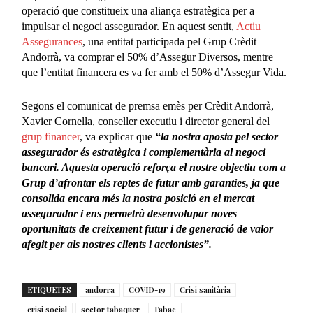
operació que constitueix una aliança estratègica per a
impulsar el negoci assegurador. En aquest sentit,
Actiu
Assegurances
, una entitat participada pel Grup Crèdit
Andorrà, va comprar el 50% d’Assegur Diversos, mentre
que l’entitat financera es va fer amb el 50% d’Assegur Vida.
Segons el comunicat de premsa emès per Crèdit Andorrà,
Xavier Cornella, conseller executiu i director general del
grup financer
, va explicar que
“la nostra aposta pel sector
assegurador és estratègica i complementària al negoci
bancari. Aquesta operació reforça el nostre objectiu com a
Grup d’afrontar els reptes de futur amb garanties, ja que
consolida encara més la nostra posició en el mercat
assegurador i ens permetrà desenvolupar noves
oportunitats de creixement futur i de generació de valor
afegit per als nostres clients i accionistes”.
ETIQUETES
andorra
COVID-19
Crisi sanitària
crisi social
sector tabaquer
Tabac