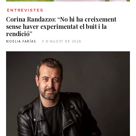
ENTREVISTES
Corina Randazzo: “No hi ha creixement
sense haver experimentat el buit i la
rendició”
NOELIA FARÍAS
-
3 D'AGOST DE 2026