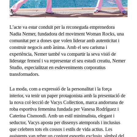
L’acte va estar conduït per la reconeguda emprenedora
Nadia Nemer, fundadora del moviment Woman Rocks, una
comunitat per a dones que volen liderar amb autenticitat i
construir negocis amb ànima. Amb el seu carisma i
experiència, Nemer també va compartir la seva visió de
lideratge femení i va representar el seu estudi creatiu, Nemer
Studio, especialitzat en esdeveniments corporatius
transformadors.
La moda, com a expressió de la personalitat i la força
interior, va tenir un paper protagonista amb la presentació de
la nova col·lecció de Vacys Collection, marca andorrana de
roba esportiva femenina fundada per Vanesa Rodríguez i
Caterina Cismondi. Amb un estil minimalista, elegant i
seductor, Vacys aposta per dissenys atemporals i inclusius
que celebren tots els cossos i estils de vida actius. Les
assistents van rebre un conjunt esportiu exclusiu, símbol del