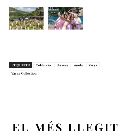
ETIQUETES
Col·lecció
disseny
moda
Vacys
Vacys Collection
EL MÉS LLEGIT