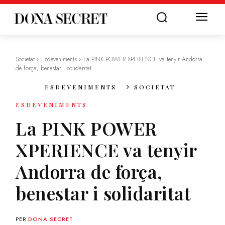
Societat
Esdeveniments
La PINK POWER XPERIENCE va tenyir Andorra
de força, benestar i solidaritat
ESDEVENIMENTS
SOCIETAT
ESDEVENIMENTS
La PINK POWER
XPERIENCE va tenyir
Andorra de força,
benestar i solidaritat
PER
DONA SECRET