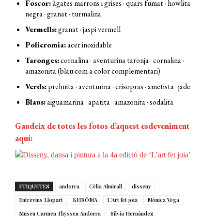
Foscor:
àgates marrons i grises · quars fumat · howlita
negra · granat · turmalina
Vermells:
granat · jaspi vermell
Policromia:
acer inoxidable
Taronges:
cornalina · aventurina taronja · cornalina ·
amazonita (blau com a color complementari)
Verds:
prehnita · aventurina · crisopras · ametista · jade
Blaus:
aiguamarina · apatita · amazonita · sodalita
Gaudeix de totes les fotos d’aquest esdeveniment
aquí:
ETIQUETES
andorra
Cèlia Almirall
disseny
Entrevins Llopart
KHRÔMA
L'Art fet joia
Mònica Vega
Museu Carmen Thyssen Andorra
Sílvia Hernández