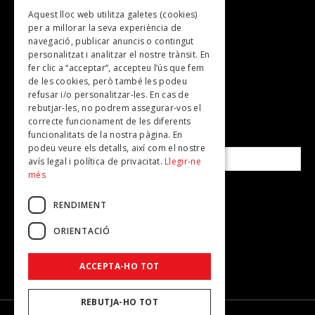
Aquest lloc web utilitza galetes (cookies)
TV
per a millorar la seva experiència de
Plans per fer
navegació, publicar anuncis o contingut
personalitzat i analitzar el nostre trànsit. En
Revistes
fer clic a “acceptar”, accepteu l’ús que fem
de les cookies, però també les podeu
refusar i/o personalitzar-les. En cas de
SUBSCRIU-TE A LA NOSTRA NEWSLETTER!
rebutjar-les, no podrem assegurar-vos el
correcte funcionament de les diferents
funcionalitats de la nostra pàgina. En
Correu electrònic*
podeu veure els detalls, així com el nostre
avís legal i política de privacitat.
Llegir-ne
més
Accepto la
política de privacitat
RENDIMENT
ORIENTACIÓ
ACCEPTA-HO TOT
REBUTJA-HO TOT