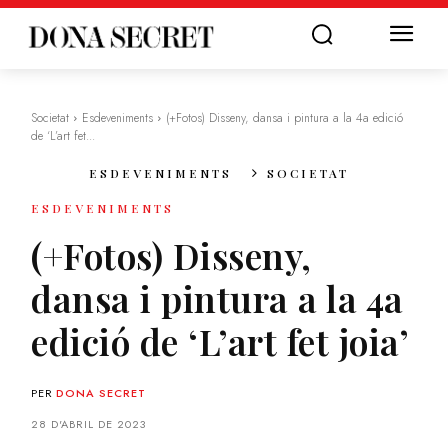
Societat
Esdeveniments
(+Fotos) Disseny, dansa i pintura a la 4a edició
de ‘L’art fet...
ESDEVENIMENTS
SOCIETAT
ESDEVENIMENTS
(+Fotos) Disseny,
dansa i pintura a la 4a
edició de ‘L’art fet joia’
PER
DONA SECRET
28 D'ABRIL DE 2023