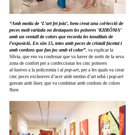
“Amb motiu de ‘L’art fet joia’, hem creat una col·lecció de
peces molt variada on destaquen les polseres ‘KHRÔMA’
amb un ventall de colors que recorda les tonalitats de
l’exposició. En són 15, totes amb peces de cristall facetat i
amb cordons que fan joc amb el color”
, va explicar la
Sílvia, que ens va confessar que va haver de sortir de la seva
zona de confort per a confeccionar les cinc polseres
al·lusives a la policromia i al
pop-art
, per a les quals va crear
cinc peces exclusives d’acer amb motius d’art urbà i
pop-art
gravats amb làser, que va combinar amb cordons de colors
fluor.