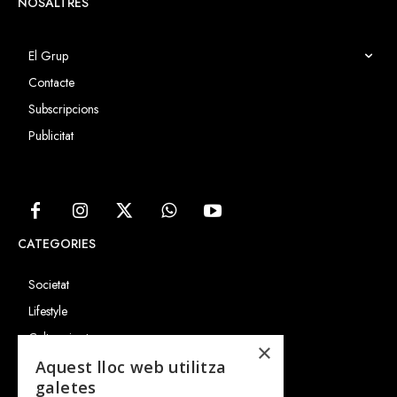
NOSALTRES
El Grup
Contacte
Subscripcions
Publicitat
CATEGORIES
Societat
Lifestyle
Cultura i art
×
Entrevistes
Aquest lloc web utilitza
galetes
Gastronomia