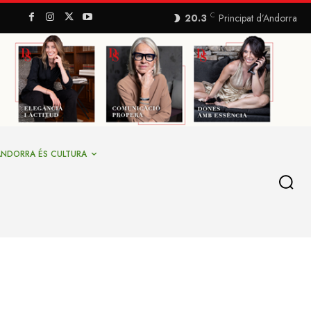
C
20.3
Principat d’Andorra
ANDORRA ÉS CULTURA