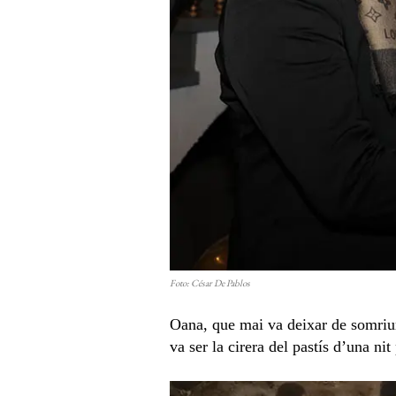
Foto: César De Pablos
Oana, que mai va deixar de somriure
va ser la cirera del pastís d’una ni