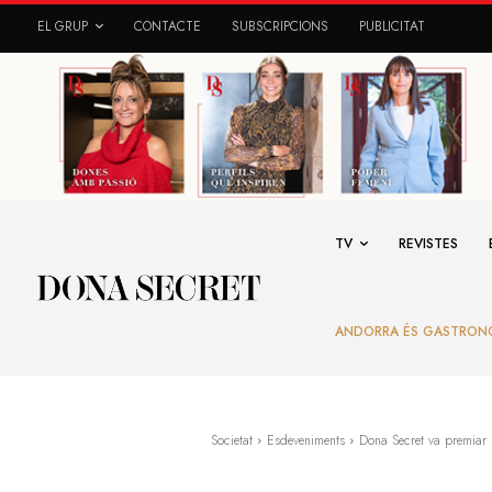
EL GRUP
CONTACTE
SUBSCRIPCIONS
PUBLICITAT
TV
REVISTES
ANDORRA ÉS GASTRON
Societat
Esdeveniments
Dona Secret va premiar l