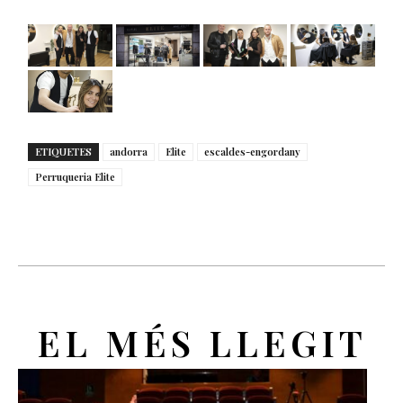
ETIQUETES
andorra
Elite
escaldes-engordany
Perruqueria Elite
EL MÉS LLEGIT