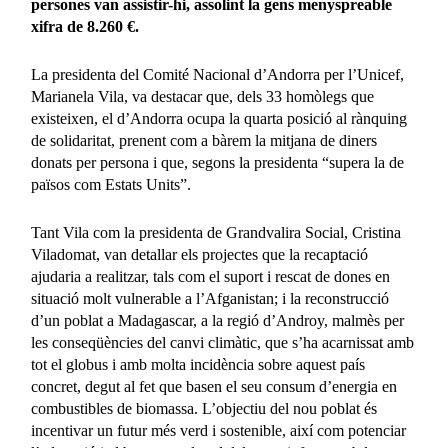
persones van assistir-hi, assolint la gens menyspreable
xifra de 8.260 €.
La presidenta del Comité Nacional d’Andorra per l’Unicef,
Marianela Vila, va destacar que, dels 33 homòlegs que
existeixen, el d’Andorra ocupa la quarta posició al rànquing
de solidaritat, prenent com a bàrem la mitjana de diners
donats per persona i que, segons la presidenta “supera la de
països com Estats Units”.
Tant Vila com la presidenta de Grandvalira Social, Cristina
Viladomat, van detallar els projectes que la recaptació
ajudaria a realitzar, tals com el suport i rescat de dones en
situació molt vulnerable a l’Afganistan; i la reconstrucció
d’un poblat a Madagascar, a la regió d’Androy, malmès per
les conseqüències del canvi climàtic, que s’ha acarnissat amb
tot el globus i amb molta incidència sobre aquest país
concret, degut al fet que basen el seu consum d’energia en
combustibles de biomassa. L’objectiu del nou poblat és
incentivar un futur més verd i sostenible, així com potenciar