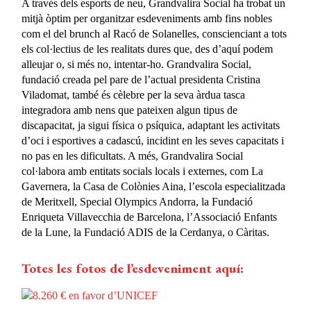
A través dels esports de neu, Grandvalira Social ha trobat un
mitjà òptim per organitzar esdeveniments amb fins nobles
com el del brunch al Racó de Solanelles, conscienciant a tots
els col·lectius de les realitats dures que, des d’aquí podem
alleujar o, si més no, intentar-ho. Grandvalira Social,
fundació creada pel pare de l’actual presidenta Cristina
Viladomat, també és cèlebre per la seva àrdua tasca
integradora amb nens que pateixen algun tipus de
discapacitat, ja sigui física o psíquica, adaptant les activitats
d’oci i esportives a cadascú, incidint en les seves capacitats i
no pas en les dificultats. A més, Grandvalira Social
col·labora amb entitats socials locals i externes, com La
Gavernera, la Casa de Colònies Aina, l’escola especialitzada
de Meritxell, Special Olympics Andorra, la Fundació
Enriqueta Villavecchia de Barcelona, l’Associació Enfants
de la Lune, la Fundació ADIS de la Cerdanya, o Càritas.
Totes les fotos de l’esdeveniment aquí: