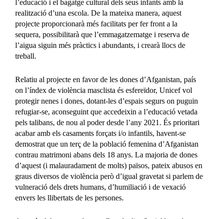
l’educació i el bagatge cultural dels seus infants amb la
realització d’una escola. De la mateixa manera, aquest
projecte proporcionarà més facilitats per fer front a la
sequera, possibilitarà que l’emmagatzematge i reserva de
l’aigua siguin més pràctics i abundants, i crearà llocs de
treball.
Relatiu al projecte en favor de les dones d’Afganistan, país
on l’índex de violència masclista és esfereïdor, Unicef vol
protegir nenes i dones, dotant-les d’espais segurs on puguin
refugiar-se, aconseguint que accedeixin a l’educació vetada
pels talibans, de nou al poder desde l’any 2021. És prioritari
acabar amb els casaments forçats i/o infantils, havent-se
demostrat que un terç de la població femenina d’Afganistan
contrau matrimoni abans dels 18 anys. La majoria de dones
d’aquest (i malauradament de molts) països, pateix abusos en
graus diversos de violència però d’igual gravetat si parlem de
vulneració dels drets humans, d’humiliació i de vexació
envers les llibertats de les persones.