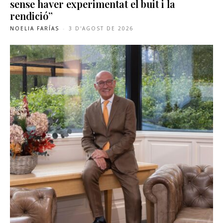
sense haver experimentat el buit i la
rendició”
NOELIA FARÍAS
-
3 D'AGOST DE 2026