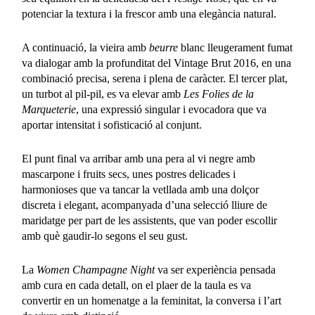
potenciar la textura i la frescor amb una elegància natural.
A continuació, la vieira amb
beurre
blanc lleugerament fumat
va dialogar amb la profunditat del Vintage Brut 2016, en una
combinació precisa, serena i plena de caràcter. El tercer plat,
un turbot al pil-pil, es va elevar amb
Les Folies de la
Marqueterie
, una expressió singular i evocadora que va
aportar intensitat i sofisticació al conjunt.
El punt final va arribar amb una pera al vi negre amb
mascarpone i fruits secs,
unes postres delicades i
harmonioses
que va tancar la vetllada amb una dolçor
discreta i elegant,
acompanyada
d’una selecció lliure de
maridatge per part de les assistents, que van poder escollir
amb què gaudir-lo segons el seu gust.
La
Women Champagne
Night
va ser
experiència pensada
amb cura en cada detall, on el plaer de la taula es va
convertir en un homenatge a la feminitat, la conversa i l’art