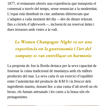
1877, el restaurant ofereix una experiència que transporta el
comensal a través del
temps, sense
renunciar a la modernitat.
L’espai està distribuït en cinc ambients diferenciats que
s’adapten a cada moment del dia —des de dinars relaxats
fins a còctels d’
afterwork
—, incloent-hi un reservat íntim i
dues terrasses amb vistes a la vall.
La
Women Champagne Night
va ser una
experiència on la gastronomia i l’art del
xampany es van entrellaçar en harmonia
La proposta de Jou la Borda destaca per la seva capacitat de
fusionar la cuina tradicional de muntanya amb els millors
productes del mar. La seva carta és un exercici d’equilibri
entre l’autenticitat del producte de KM 0 i la frescor dels
ingredients marins, donant lloc a una cuina d’alt nivell on els
brous, els fumats artesanals i les carns a la brasa són els
protagonistes.