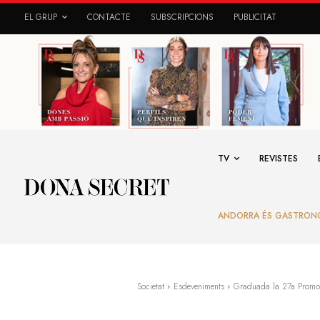
EL GRUP
CONTACTE
SUBSCRIPCIONS
PUBLICITAT
TV
REVISTES
ANDORRA ÉS GASTRON
Societat
Esdeveniments
Graduada la 27a Promoci