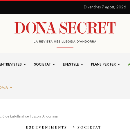
Divendres 7 agost, 2026
ENTREVISTES
SOCIETAT
LIFESTYLE
PLANS PER FER
OMIA
ó de batxillerat de l’Escola Andorrana
ESDEVENIMENTS
SOCIETAT