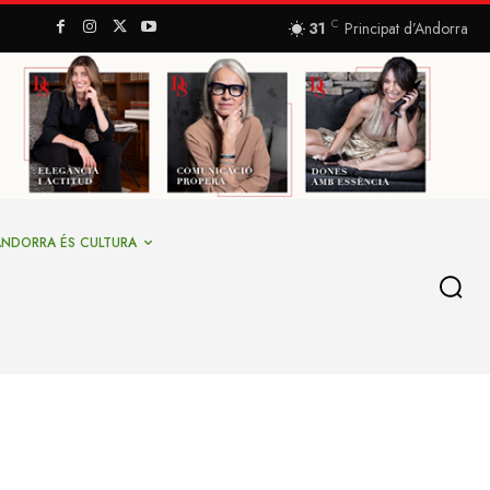
C
31
Principat d’Andorra
ANDORRA ÉS CULTURA