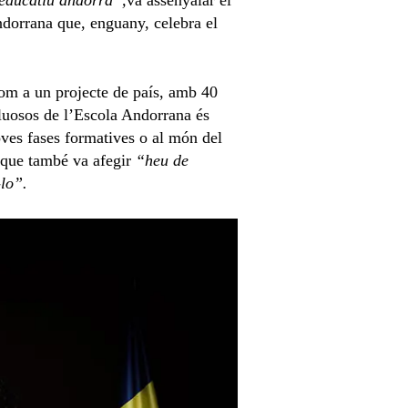
 educatiu andorrà”,
va assenyalar el
ndorrana que, enguany, celebra el
com a un projecte de país, amb 40
aluosos de l’Escola Andorrana és
ves fases formatives o al món del
 que també va afegir
“heu de
-lo”.