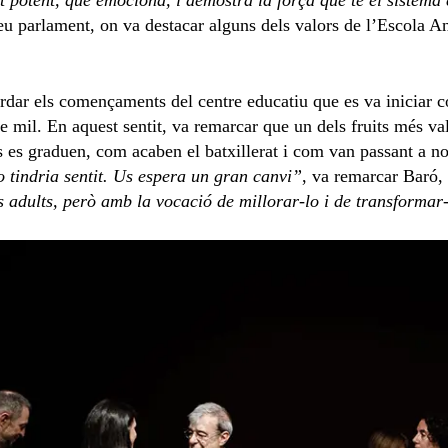
t potent, que emociona, i demostra la força que té el sistema
eu parlament, on va destacar alguns dels valors de l’Escola A
ordar els començaments del centre educatiu que es va iniciar 
e mil. En aquest sentit, va remarcar que un dels fruits més v
 es graduen, com acaben el batxillerat i com van passant a no
o tindria sentit. Us espera un gran canvi”
, va remarcar Baró,
 adults, però amb la vocació de millorar-lo i de transformar