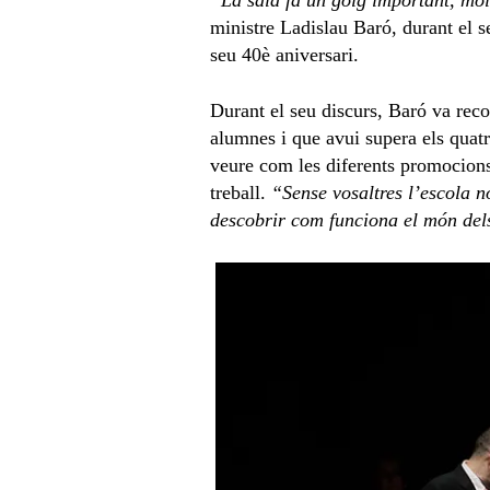
“La sala fa un goig important, mol
ministre Ladislau Baró, durant el s
seu 40è aniversari.
Durant el seu discurs, Baró va rec
alumnes i que avui supera els quatr
veure com les diferents promocions
treball.
“Sense vosaltres l’escola n
descobrir com funciona el món dels