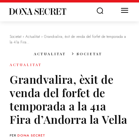
Societat
Actualitat
Grandvalira, èxit de venda del forfet de temporada a
la 41a Fira...
ACTUALITAT
SOCIETAT
ACTUALITAT
Grandvalira, èxit de
venda del forfet de
temporada a la 41a
Fira d’Andorra la Vella
PER
DONA SECRET