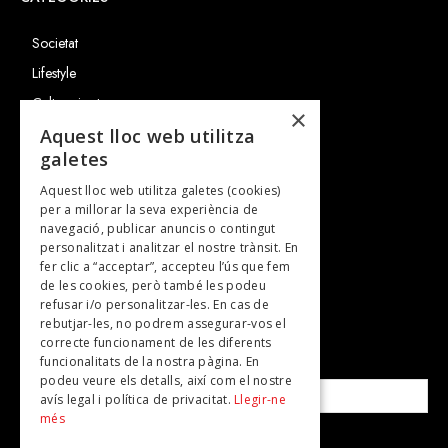
Societat
Lifestyle
Cultura i art
×
Entrevistes
Aquest lloc web utilitza
galetes
Gastronomia
Aquest lloc web utilitza galetes (cookies)
TV
per a millorar la seva experiència de
Plans per fer
navegació, publicar anuncis o contingut
personalitzat i analitzar el nostre trànsit. En
Revistes
fer clic a “acceptar”, accepteu l’ús que fem
de les cookies, però també les podeu
refusar i/o personalitzar-les. En cas de
SUBSCRIU-TE A LA NOSTRA NEWSLETTER!
rebutjar-les, no podrem assegurar-vos el
correcte funcionament de les diferents
funcionalitats de la nostra pàgina. En
Correu electrònic*
podeu veure els detalls, així com el nostre
avís legal i política de privacitat.
Llegir-ne
més