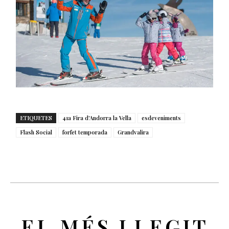
ETIQUETES
41a Fira d'Andorra la Vella
esdeveniments
Flash Social
forfet temporada
Grandvalira
EL MÉS LLEGIT