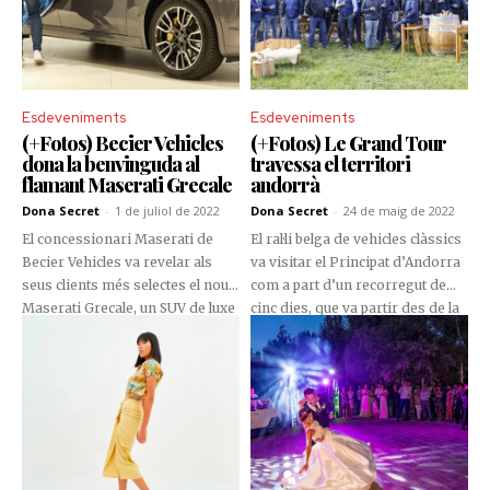
Esdeveniments
Esdeveniments
(+Fotos) Becier Vehicles
(+Fotos) Le Grand Tour
dona la benvinguda al
travessa el territori
flamant Maserati Grecale
andorrà
Dona Secret
-
1 de juliol de 2022
Dona Secret
-
24 de maig de 2022
El concessionari Maserati de
El ral·li belga de vehicles clàssics
Becier Vehicles va revelar als
va visitar el Principat d’Andorra
seus clients més selectes el nou
com a part d’un recorregut de
Maserati Grecale, un SUV de luxe
cinc dies, que va partir des de la
que es pot configurar amb una
Costa Brava i clourà a Wevelgem,
potència de fins a 530 CV. Una
Bèlgica.
vegada més, la marca del trident
captiva el mercat andorrà amb
una novetat molt esperada.