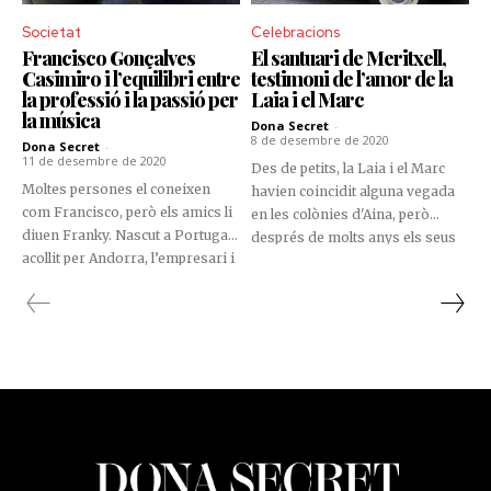
Societat
Celebracions
Francisco Gonçalves
El santuari de Meritxell,
Casimiro i l’equilibri entre
testimoni de l’amor de la
la professió i la passió per
Laia i el Marc
la música
Dona Secret
-
8 de desembre de 2020
Dona Secret
-
11 de desembre de 2020
Des de petits, la Laia i el Marc
Moltes persones el coneixen
havien coincidit alguna vegada
com Francisco, però els amics li
en les colònies d'Aina, però
diuen Franky. Nascut a Portugal i
després de molts anys els seus
acollit per Andorra, l’empresari i
destins es van tornar a creuar al
artista busca compaginar la seva
mateix lloc, ara com a monitors
professió amb la seva faceta
durant l'estiu i en diferents
com a cantautor.
formacions. Primer es van fer
amics i més tard parella.