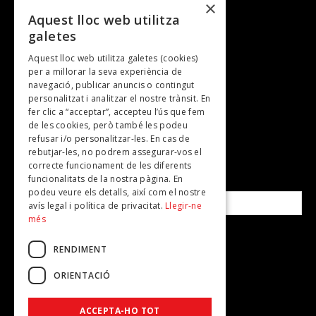
×
Entrevistes
Aquest lloc web utilitza
galetes
Gastronomia
Aquest lloc web utilitza galetes (cookies)
TV
per a millorar la seva experiència de
Plans per fer
navegació, publicar anuncis o contingut
personalitzat i analitzar el nostre trànsit. En
Revistes
fer clic a “acceptar”, accepteu l’ús que fem
de les cookies, però també les podeu
refusar i/o personalitzar-les. En cas de
SUBSCRIU-TE A LA NOSTRA NEWSLETTER!
rebutjar-les, no podrem assegurar-vos el
correcte funcionament de les diferents
funcionalitats de la nostra pàgina. En
Correu electrònic*
podeu veure els detalls, així com el nostre
avís legal i política de privacitat.
Llegir-ne
més
Accepto la
política de privacitat
RENDIMENT
ORIENTACIÓ
ACCEPTA-HO TOT