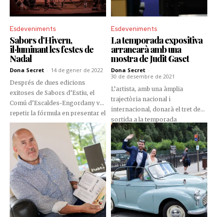
Esdeveniments
Esdeveniments
Sabors d’Hivern,
La temporada expositiva
il·luminant les festes de
arrancarà amb una
Nadal
mostra de Judit Gaset
Dona Secret
-
14 de gener de 2022
Dona Secret
-
30 de desembre de 2021
Després de dues edicions
L’artista, amb una àmplia
exitoses de Sabors d’Estiu, el
trajectòria nacional i
Comú d’Escaldes-Engordany va
internacional, donarà el tret de
repetir la fórmula en presentar el
sortida a la temporada
primer Sabors d’Hivern, en un
expositiva del Govern d’Andorra
format que combina
aquest 2022. Enguany, tres
gastronomia, música i activitats
exposicions tindran lloc al nou
familiars.
centre d’art que s’ubicarà al Parc
Central d’Andorra la Vella.