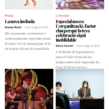
Moda
Lifestyle
La nova invitada
Especial noces:
L’organització, factor
Emma Roch
-
6 de maig de 2022
clau perquè la teva
Els casaments, comunions i
celebració sigui
esdeveniments especials estan
inoblidable
al caure i és de manual que el fet
Dona Secret
-
6 de maig de 2022
de trobar el look de convidada
L’arribada de la primavera
ideal no és una tasca fàcil.
marca l’inici d’una de les
temporades més especials de
l’any, la de les noces i
comunions. Aquestes
celebracions, especials i
entranyables per definició,
comporten una organització
impecable i molta atenció als
petits detalls, una qüestió que
Gatzara Espectacles té molt per la
mà.