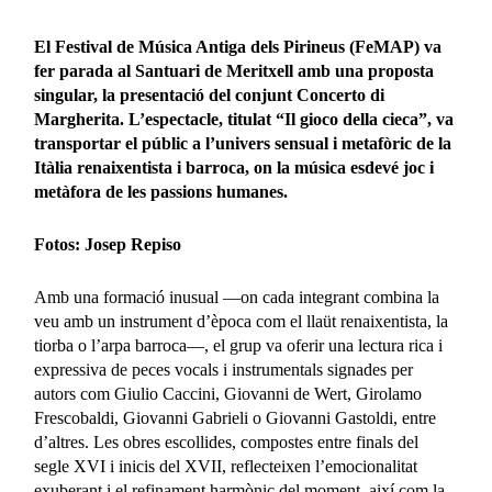
El Festival de Música Antiga dels Pirineus (FeMAP) va
fer parada al Santuari de Meritxell amb una proposta
singular
,
la presentació del conjunt Concerto di
Margherita. L’espectacle, titulat “Il gioco della cieca”, va
transportar el públic a l’univers sensual i metafòric de la
Itàlia renaixentista i barroca, on la música esdevé joc i
metàfora de les passions humanes.
Fotos: Josep Repiso
Amb una formació inusual —on cada integrant combina la
veu amb un instrument d’època com el llaüt renaixentista, la
tiorba o l’arpa barroca—, el grup va oferir una lectura rica i
expressiva de peces vocals i instrumentals signades per
autors com Giulio Caccini, Giovanni de Wert, Girolamo
Frescobaldi, Giovanni Gabrieli o Giovanni Gastoldi, entre
d’altres. Les obres escollides, compostes entre finals del
segle XVI i inicis del XVII, reflecteixen l’emocionalitat
exuberant i el refinament harmònic del moment, així com la