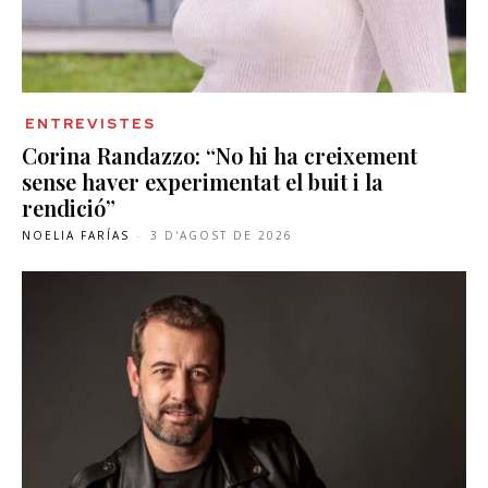
ENTREVISTES
Corina Randazzo: “No hi ha creixement
sense haver experimentat el buit i la
rendició”
NOELIA FARÍAS
-
3 D'AGOST DE 2026