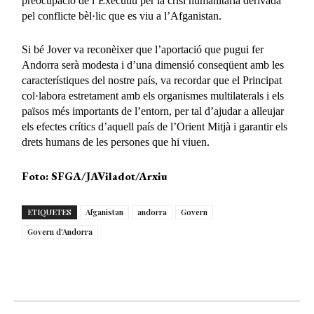
preocupació de l’Executiu per la crisi humanitària derivada
pel conflicte bèl·lic que es viu a l’Afganistan.
Si bé Jover va reconèixer que l’aportació que pugui fer
Andorra serà modesta i d’una dimensió conseqüent amb les
característiques del nostre país, va recordar que el Principat
col·labora estretament amb els organismes multilaterals i els
països més importants de l’entorn, per tal d’ajudar a alleujar
els efectes crítics d’aquell país de l’Orient Mitjà i garantir els
drets humans de les persones que hi viuen.
Foto: SFGA/JAViladot/Arxiu
ETIQUETES
Afganistan
andorra
Govern
Govern d'Andorra