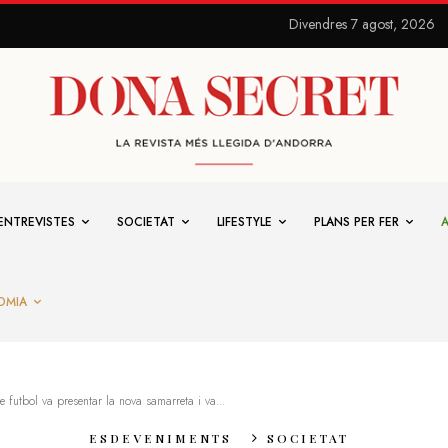
Divendres 7 agost, 2026
ENTREVISTES
SOCIETAT
LIFESTYLE
PLANS PER FER
OMIA
 futbol va presentar la nova samarreta i va...
ESDEVENIMENTS
SOCIETAT