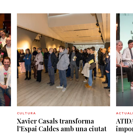
CULTURA
ACTUAL
Xavier Casals transforma
ATIDA
,
l’Espai Caldes amb una ciutat
impor