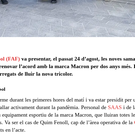
ol (FAF)
va presentar, el passat 24 d’agost, les noves sama
renovar l’acord amb la marca Macron per dos anys més. I
regats de lluir la nova tricolor.
bol
erme durant les primeres hores del matí i va estar presidit per
ballar activament durant la pandèmia. Personal de
SAAS
i de l
equipament esportiu de la marca Macron, que lluiran totes les
s. Va ser el cas de Quim Fenoll, cap de l’àrea operativa de la
ts en l’acte.