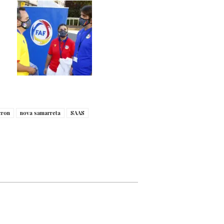
ron
nova samarreta
SAAS