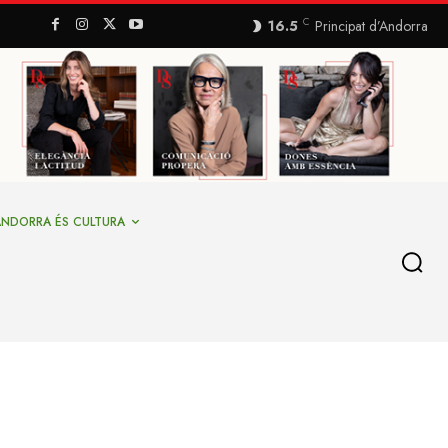
C
16.5
Principat d’Andorra
ANDORRA ÉS CULTURA