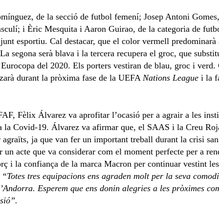
mínguez, de la secció de futbol femení; Josep Antoni Gomes, 
sculí; i Èric Mesquita i Aaron Guirao, de la categoria de futb
junt esportiu. Cal destacar, que el color vermell predominarà a
a segona serà blava i la tercera recupera el groc, que substitu
l’Eurocopa del 2020. Els porters vestiran de blau, groc i verd. 
tzarà durant la pròxima fase de la UEFA
Nations League
i la 
 FAF, Fèlix Álvarez va aprofitar l’ocasió per a agrair a les ins
tra la Covid-19. Álvarez va afirmar que, el SAAS i la Creu Roja
agraïts, ja que van fer un important treball durant la crisi sanit
ser un acte que va considerar com el moment perfecte per a re
orç i la confiança de la marca Macron per continuar vestint le
,
“Totes tres equipacions ens agraden molt per la seva comodit
’Andorra. Esperem que ens donin alegries a les pròximes com
sió”.