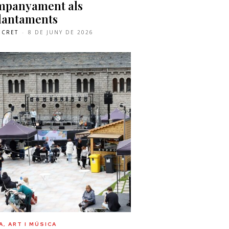
ompanyament als
lantaments
ECRET
-
8 DE JUNY DE 2026
, ART I MÚSICA