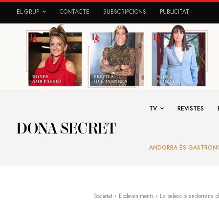
EL GRUP
CONTACTE
SUBSCRIPCIONS
PUBLICITAT
TV
REVISTES
ANDORRA ÉS GASTRON
Societat
Esdeveniments
La selecció andorrana de