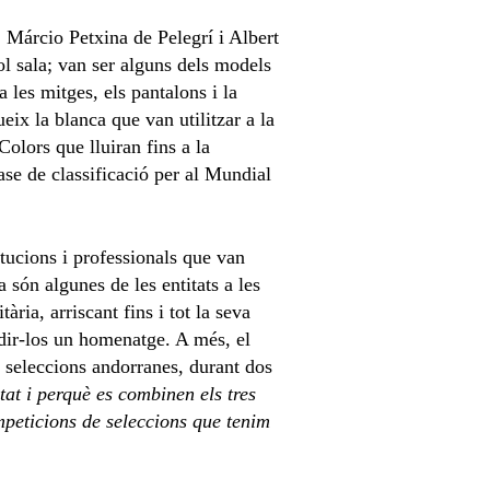
Márcio Petxina de Pelegrí i Albert
ol sala; van ser alguns dels models
 les mitges, els pantalons i la
eix la blanca que van utilitzar a la
Colors que lluiran fins a la
fase de classificació per al Mundial
titucions i professionals que van
 són algunes de les entitats a les
ària, arriscant fins i tot la seva
ndir-los un homenatge. A més, el
s seleccions andorranes, durant dos
at i perquè es combinen els tres
peticions de seleccions que tenim