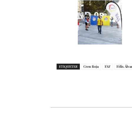
ETIQUETES
Creu Roja
FAF
Fèlix Álva