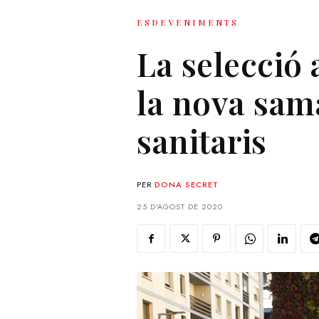
ESDEVENIMENTS
La selecció
la nova sama
sanitaris
PER
DONA SECRET
25 D'AGOST DE 2020