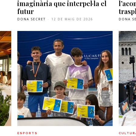
imaginària que interpel·la el
l’ac
futur
trasp
DONA SECRET
-
12 DE MAIG DE 2026
DONA S
ESPORTS
CULTURA